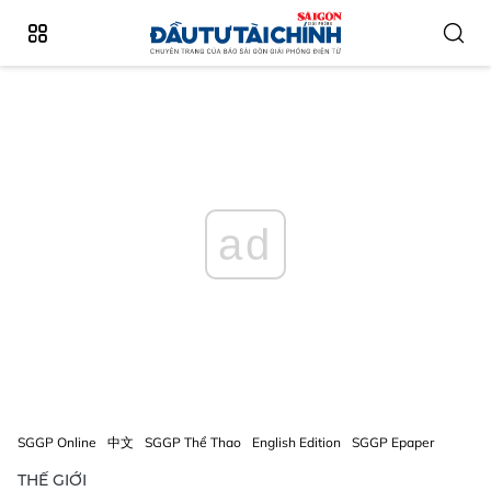
ad
SGGP Online
中文
SGGP Thể Thao
English Edition
SGGP Epaper
THẾ GIỚI