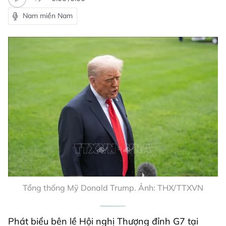
Nam miền Nam
Tổng thống Mỹ Donald Trump. Ảnh: THX/TTXVN
Phát biểu bên lề Hội nghị Thượng đỉnh G7 tại