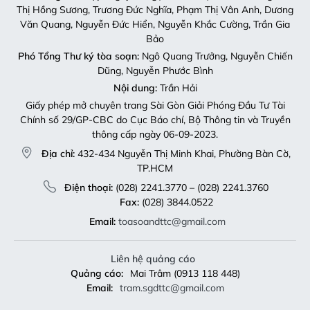
Thị Hồng Sương, Trương Đức Nghĩa, Phạm Thị Vân Anh, Dương
Văn Quang, Nguyễn Đức Hiển, Nguyễn Khắc Cường, Trần Gia
Bảo
Phó Tổng Thư ký tòa soạn:
Ngô Quang Trưởng, Nguyễn Chiến
Dũng, Nguyễn Phước Bình
Nội dung:
Trần Hải
Giấy phép mở chuyên trang Sài Gòn Giải Phóng Đầu Tư Tài
Chính số 29/GP-CBC do Cục Báo chí, Bộ Thông tin và Truyền
thông cấp ngày 06-09-2023.
Địa chỉ:
432-434 Nguyễn Thị Minh Khai, Phường Bàn Cờ,
TP.HCM
Điện thoại:
(028) 2241.3770 – (028) 2241.3760
Fax:
(028) 3844.0522
Email:
toasoandttc@gmail.com
Liên hệ quảng cáo
Quảng cáo:
Mai Trâm (0913 118 448)
Email:
tram.sgdttc@gmail.com