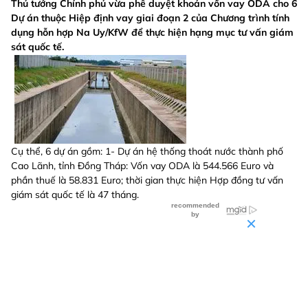
Thủ tướng Chính phủ vừa phê duyệt khoản vốn vay ODA cho 6
Dự án thuộc Hiệp định vay giai đoạn 2 của Chương trình tính
dụng hỗn hợp Na Uy/KfW để thực hiện hạng mục tư vấn giám
sát quốc tế.
Cụ thể, 6 dự án gồm: 1- Dự án hệ thống thoát nước thành phố
Cao Lãnh, tỉnh Đồng Tháp: Vốn vay ODA là 544.566 Euro và
phần thuế là 58.831 Euro; thời gian thực hiện Hợp đồng tư vấn
giám sát quốc tế là 47 tháng.