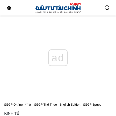
ad
SGGP Online
中文
SGGP Thể Thao
English Edition
SGGP Epaper
KINH TẾ