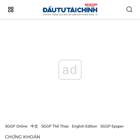
ad
SGGP Online
中文
SGGP Thể Thao
English Edition
SGGP Epaper
CHỨNG KHOÁN