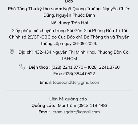
Bảo
Phó Tổng Thư ký tòa soạn:
Ngô Quang Trưởng, Nguyễn Chiến
Dũng, Nguyễn Phước Bình
Nội dung:
Trần Hải
Giấy phép mở chuyên trang Sài Gòn Giải Phóng Đầu Tư Tài
Chính số 29/GP-CBC do Cục Báo chí, Bộ Thông tin và Truyền
thông cấp ngày 06-09-2023.
Địa chỉ:
432-434 Nguyễn Thị Minh Khai, Phường Bàn Cờ,
TP.HCM
Điện thoại:
(028) 2241.3770 – (028) 2241.3760
Fax:
(028) 3844.0522
Email:
toasoandttc@gmail.com
Liên hệ quảng cáo
Quảng cáo:
Mai Trâm (0913 118 448)
Email:
tram.sgdttc@gmail.com