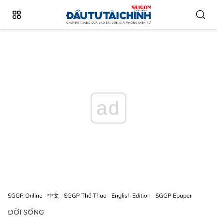
ad
SGGP Online
中文
SGGP Thể Thao
English Edition
SGGP Epaper
ĐỜI SỐNG