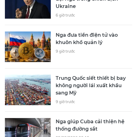
Ukraine
6 giờ trước
Nga đưa tiền điện tử vào
khuôn khổ quản lý
9 giờ trước
Trung Quốc siết thiết bị bay
không người lái xuất khẩu
sang Mỹ
9 giờ trước
Nga giúp Cuba cải thiện hệ
thống đường sắt