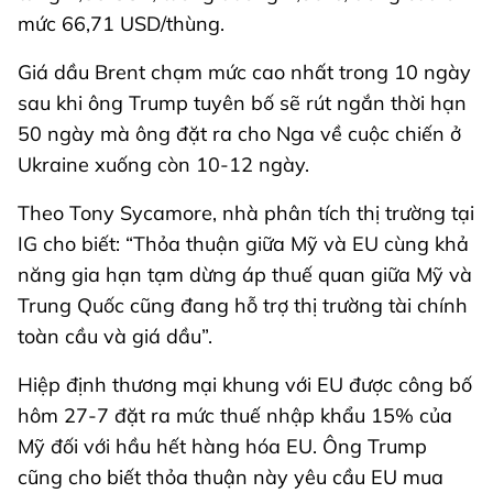
mức 66,71 USD/thùng.
Giá dầu Brent chạm mức cao nhất trong 10 ngày
sau khi ông Trump tuyên bố sẽ rút ngắn thời hạn
50 ngày mà ông đặt ra cho Nga về cuộc chiến ở
Ukraine xuống còn 10-12 ngày.
Theo Tony Sycamore, nhà phân tích thị trường tại
IG cho biết: “Thỏa thuận giữa Mỹ và EU cùng khả
năng gia hạn tạm dừng áp thuế quan giữa Mỹ và
Trung Quốc cũng đang hỗ trợ thị trường tài chính
toàn cầu và giá dầu”.
Hiệp định thương mại khung với EU được công bố
hôm 27-7 đặt ra mức thuế nhập khẩu 15% của
Mỹ đối với hầu hết hàng hóa EU. Ông Trump
cũng cho biết thỏa thuận này yêu cầu EU mua