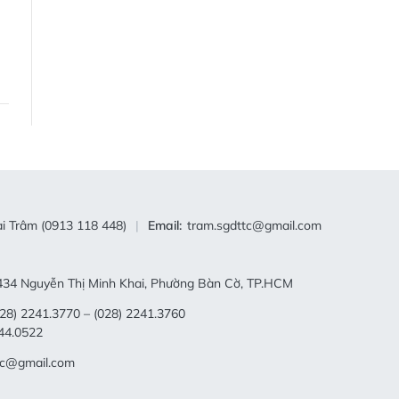
i Trâm (0913 118 448)
Email:
tram.sgdttc@gmail.com
34 Nguyễn Thị Minh Khai, Phường Bàn Cờ, TP.HCM
28) 2241.3770 – (028) 2241.3760
44.0522
tc@gmail.com