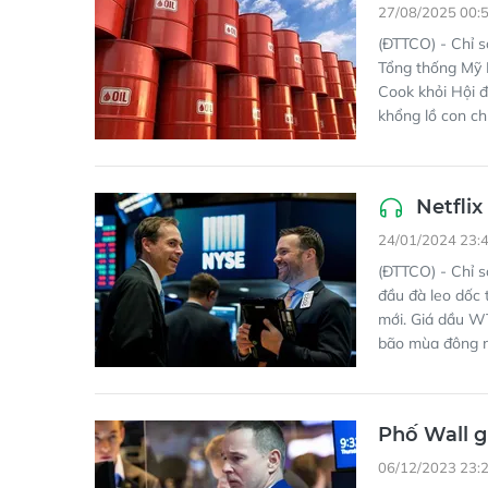
27/08/2025 00:
(ĐTTCO) - Chỉ s
Tổng thống Mỹ 
Cook khỏi Hội đ
khổng lồ con chi
Netflix
24/01/2024 23:
(ĐTTCO) - Chỉ s
đầu đà leo dốc 
mới. Giá dầu W
bão mùa đông n
Phố Wall gi
06/12/2023 23: