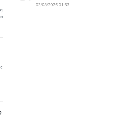
03/08/2026 01:53
ng
án
ức
0