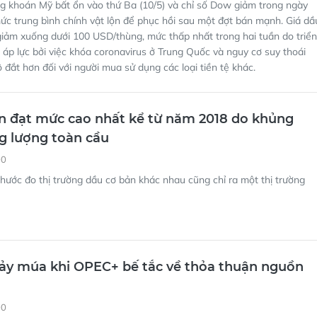
g khoán Mỹ bất ổn vào thứ Ba (10/5) và chỉ số Dow giảm trong ngày
mức trung bình chính vật lộn để phục hồi sau một đợt bán mạnh. Giá dầ
iảm xuống dưới 100 USD/thùng, mức thấp nhất trong hai tuần do triển
 áp lực bởi việc khóa coronavirus ở Trung Quốc và nguy cơ suy thoái
đắt hơn đối với người mua sử dụng các loại tiền tệ khác.
n đạt mức cao nhất kể từ năm 2018 do khủng
g lượng toàn cầu
00
hước đo thị trường dầu cơ bản khác nhau cũng chỉ ra một thị trường
ảy múa khi OPEC+ bế tắc về thỏa thuận nguồn
00