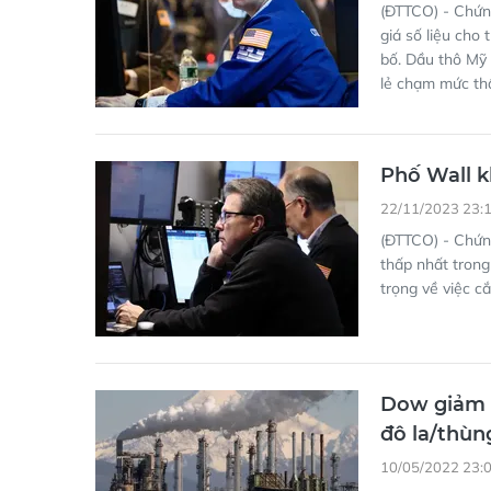
(ĐTTCO) - Chứng
giá số liệu cho
bố. Dầu thô Mỹ 
lẻ chạm mức thấ
Phố Wall k
22/11/2023 23:
(ĐTTCO) - Chứng
thấp nhất trong
trọng về việc c
Dow giảm n
đô la/thùn
10/05/2022 23: