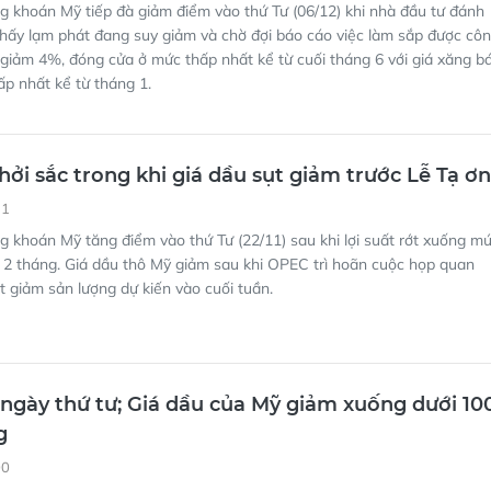
 khoán Mỹ tiếp đà giảm điểm vào thứ Tư (06/12) khi nhà đầu tư đánh
 thấy lạm phát đang suy giảm và chờ đợi báo cáo việc làm sắp được cô
giảm 4%, đóng cửa ở mức thấp nhất kể từ cuối tháng 6 với giá xăng b
p nhất kể từ tháng 1.
hởi sắc trong khi giá dầu sụt giảm trước Lễ Tạ ơn
11
 khoán Mỹ tăng điểm vào thứ Tư (22/11) sau khi lợi suất rớt xuống m
 2 tháng. Giá dầu thô Mỹ giảm sau khi OPEC trì hoãn cuộc họp quan
ắt giảm sản lượng dự kiến vào cuối tuần.
gày thứ tư; Giá dầu của Mỹ giảm xuống dưới 10
g
00