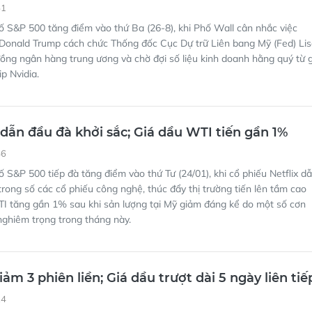
51
ố S&P 500 tăng điểm vào thứ Ba (26-8), khi Phố Wall cân nhắc việc
Donald Trump cách chức Thống đốc Cục Dự trữ Liên bang Mỹ (Fed) Li
ồng ngân hàng trung ương và chờ đợi số liệu kinh doanh hằng quý từ 
p Nvidia.
 dẫn đầu đà khởi sắc; Giá dầu WTI tiến gần 1%
46
ố S&P 500 tiếp đà tăng điểm vào thứ Tư (24/01), khi cổ phiếu Netflix d
trong số các cổ phiếu công nghệ, thúc đẩy thị trường tiến lên tầm cao
TI tăng gần 1% sau khi sản lượng tại Mỹ giảm đáng kể do một số cơn
ghiêm trọng trong tháng này.
ảm 3 phiên liền; Giá dầu trượt dài 5 ngày liên tiế
24