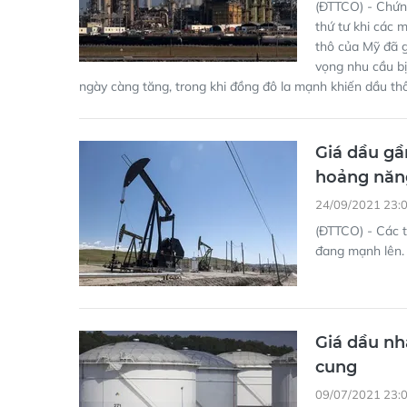
(ĐTTCO) - Chứn
thứ tư khi các 
thô của Mỹ đã g
vọng nhu cầu bị
ngày càng tăng, trong khi đồng đô la mạnh khiến dầu thô 
Giá dầu gầ
hoảng năn
24/09/2021 23:
(ĐTTCO) - Các t
đang mạnh lên.
Giá dầu nh
cung
09/07/2021 23: