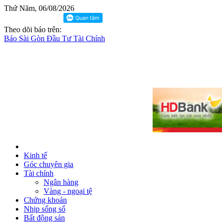
Thứ Năm, 06/08/2026
Theo dõi báo trên:
Báo Sài Gòn Đầu Tư Tài Chính
Kinh tế
Góc chuyên gia
Tài chính
Ngân hàng
Vàng - ngoại tệ
Chứng khoán
Nhịp sống số
Bất động sản