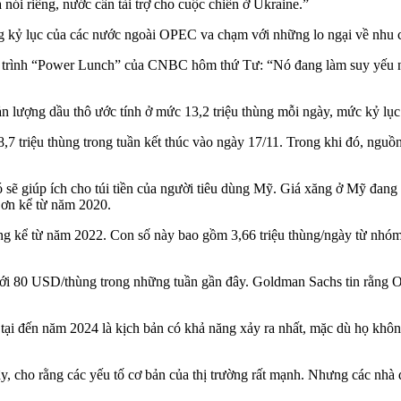
a nói riêng, nước cần tài trợ cho cuộc chiến ở Ukraine.”
g kỷ lục của các nước ngoài OPEC va chạm với những lo ngại về nhu c
ơng trình “Power Lunch” của CNBC hôm thứ Tư: “Nó đang làm suy yếu n
n lượng dầu thô ước tính ở mức 13,2 triệu thùng mỗi ngày, mức kỷ lục 
8,7 triệu thùng trong tuần kết thúc vào ngày 17/11. Trong khi đó, ng
sẽ giúp ích cho túi tiền của người tiêu dùng Mỹ. Giá xăng ở Mỹ đang
 ơn kể từ năm 2020.
ng kể từ năm 2022. Con số này bao gồm 3,66 triệu thùng/ngày từ nhóm
ưới 80 USD/thùng trong những tuần gần đây. Goldman Sachs tin rằng O
ại đến năm 2024 là kịch bản có khả năng xảy ra nhất, mặc dù họ không 
y, cho rằng các yếu tố cơ bản của thị trường rất mạnh. Nhưng các nhà