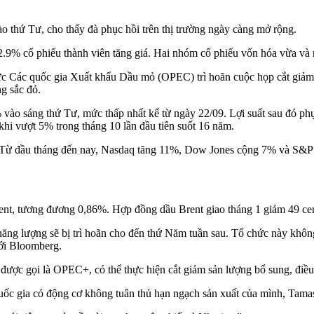
 thứ Tư, cho thấy đà phục hồi trên thị trường ngày càng mở rộng.
.9% cổ phiếu thành viên tăng giá. Hai nhóm cổ phiếu vốn hóa vừa và 
ức Các quốc gia Xuất khẩu Dầu mỏ (OPEC) trì hoãn cuộc họp cắt giảm 
g sắc đỏ.
 vào sáng thứ Tư, mức thấp nhất kể từ ngày 22/09. Lợi suất sau đó p
khi vượt 5% trong tháng 10 lần đầu tiên suốt 16 năm.
ày. Từ đầu tháng đến nay, Nasdaq tăng 11%, Dow Jones cộng 7% và S&
ent, tương đương 0,86%. Hợp đồng dầu Brent giao tháng 1 giảm 49 c
ăng lượng sẽ bị trì hoãn cho đến thứ Năm tuần sau. Tổ chức này khôn
với Bloomberg.
ợc gọi là OPEC+, có thể thực hiện cắt giảm sản lượng bổ sung, điều n
uốc gia có động cơ không tuân thủ hạn ngạch sản xuất của mình, Tamas