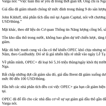
Varga nói: “Việc tuân thủ sẽ yếu đi trong thời gian tới. Ông chỉ ra Ng
Giá dầu đã giảm nhanh chóng từ mức đỉnh trong tháng 9 do sản lượn
John Kilduff, nhà phân tích dầu mỏ tại Again Capital, nói với chư
USD/thùng.”
Mặt khác, theo dữ liệu do Cơ quan Thông tin Năng lượng công bố, sả
Tồn kho dầu thô trong nước, không bao gồm dự trữ chiến lược, tăng 
giảm.
Mặc dù bức tranh cung và cầu có thể khiến OPEC khó chịu nhưng nó 
Năm, theo GasBuddy. Đó sẽ là giá nhiên liệu rẻ nhất vào ngày Lễ Tạ
Về phần mình, OPEC+ đã loại bỏ 5,16 triệu thùng/ngày khỏi thị trườ
Nga.
Bất chấp những đợt cắt giảm sâu đó, giá dầu Brent đã giảm xuống d
mức 80 đến 100 USD/thùng.
Hầu hết các nhà phân tích đều coi việc OPEC+ gia hạn cắt giảm hiện t
tại.
OPEC đã đổ lỗi cho các nhà đầu cơ về sự sụt giảm giá dầu thô gần đâ
Varga nói.