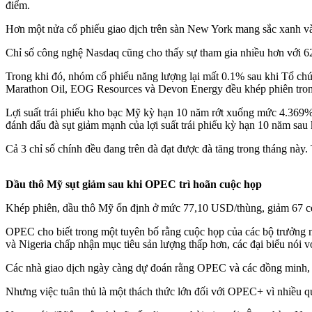
điểm.
Hơn một nửa cổ phiếu giao dịch trên sàn New York mang sắc xanh vào
Chỉ số công nghệ Nasdaq cũng cho thấy sự tham gia nhiều hơn với 62
Trong khi đó, nhóm cổ phiếu năng lượng lại mất 0.1% sau khi Tổ ch
Marathon Oil, EOG Resources và Devon Energy đều khép phiên tron
Lợi suất trái phiếu kho bạc Mỹ kỳ hạn 10 năm rớt xuống mức 4.369%
đánh dấu đà sụt giảm mạnh của lợi suất trái phiếu kỳ hạn 10 năm sau 
Cả 3 chỉ số chính đều đang trên đà đạt được đà tăng trong tháng n
Dầu thô Mỹ sụt giảm sau khi OPEC trì hoãn cuộc họp
Khép phiên, dầu thô Mỹ ổn định ở mức 77,10 USD/thùng, giảm 67 c
OPEC cho biết trong một tuyên bố rằng cuộc họp của các bộ trưởng n
và Nigeria chấp nhận mục tiêu sản lượng thấp hơn, các đại biểu nói 
Các nhà giao dịch ngày càng dự đoán rằng OPEC và các đồng minh, đư
Nhưng việc tuân thủ là một thách thức lớn đối với OPEC+ vì nhiều q