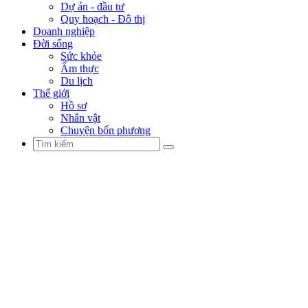
Dự án - đầu tư
Quy hoạch - Đô thị
Doanh nghiệp
Đời sống
Sức khỏe
Ẩm thực
Du lịch
Thế giới
Hồ sơ
Nhân vật
Chuyện bốn phương