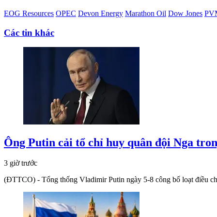
EOG Resources
OPEC
Devon Energy
Marathon Oil
Dow Jones
PVM
Các tin khác
Ông Putin cải tổ chỉ huy quân đội Nga tro
3 giờ trước
(ĐTTCO) - Tổng thống Vladimir Putin ngày 5-8 công bố loạt điều chỉ