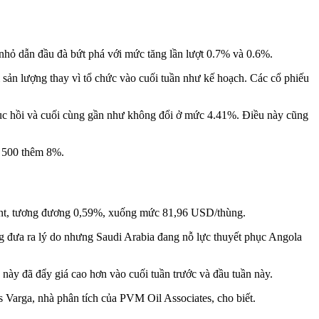
nhỏ dẫn đầu đà bứt phá với mức tăng lần lượt 0.7% và 0.6%.
sản lượng thay vì tổ chức vào cuối tuần như kế hoạch. Các cổ phiếu
hục hồi và cuối cùng gần như không đổi ở mức 4.41%. Điều này cũng
P 500 thêm 8%.
ent, tương đương 0,59%, xuống mức 81,96 USD/thùng.
g đưa ra lý do nhưng Saudi Arabia đang nỗ lực thuyết phục Angola
ày đã đẩy giá cao hơn vào cuối tuần trước và đầu tuần này.
 Varga, nhà phân tích của PVM Oil Associates, cho biết.