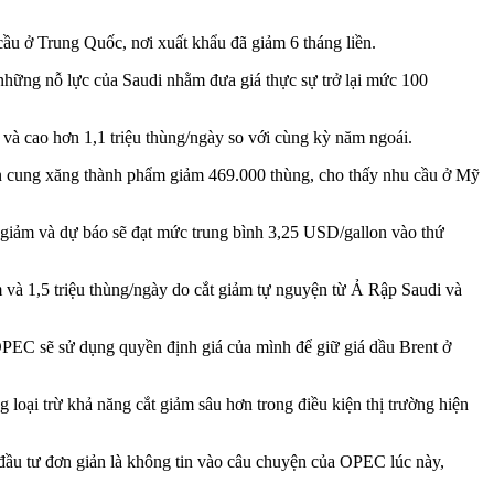
ầu ở Trung Quốc, nơi xuất khẩu đã giảm 6 tháng liền.
hững nỗ lực của Saudi nhằm đưa giá thực sự trở lại mức 100
và cao hơn 1,1 triệu thùng/ngày so với cùng kỳ năm ngoái.
uồn cung xăng thành phẩm giảm 469.000 thùng, cho thấy nhu cầu ở Mỹ
 giảm và dự báo sẽ đạt mức trung bình 3,25 USD/gallon vào thứ
 và 1,5 triệu thùng/ngày do cắt giảm tự nguyện từ Ả Rập Saudi và
PEC sẽ sử dụng quyền định giá của mình để giữ giá dầu Brent ở
loại trừ khả năng cắt giảm sâu hơn trong điều kiện thị trường hiện
 đầu tư đơn giản là không tin vào câu chuyện của OPEC lúc này,