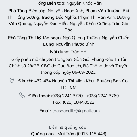
Thị Hồng Sương, Trương Đức Nghĩa, Phạm Thị Vân Anh, Dương
Văn Quang, Nguyễn Đức Hiển, Nguyễn Khắc Cường, Trần Gia
Bảo
Phó Tổng Thư ký tòa soạn:
Ngô Quang Trưởng, Nguyễn Chiến
Dũng, Nguyễn Phước Bình
Nội dung:
Trần Hải
Giấy phép mở chuyên trang Sài Gòn Giải Phóng Đầu Tư Tài
Chính số 29/GP-CBC do Cục Báo chí, Bộ Thông tin và Truyền
thông cấp ngày 06-09-2023.
Địa chỉ:
432-434 Nguyễn Thị Minh Khai, Phường Bàn Cờ,
TP.HCM
Điện thoại:
(028) 2241.3770 – (028) 2241.3760
Fax:
(028) 3844.0522
Email:
toasoandttc@gmail.com
Liên hệ quảng cáo
Quảng cáo:
Mai Trâm (0913 118 448)
Email:
tram.sgdttc@gmail.com