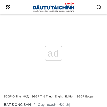
ad
SGGP Online
中文
SGGP Thể Thao
English Edition
SGGP Epaper
BẤT ĐỘNG SẢN
Quy hoạch - Đô thị