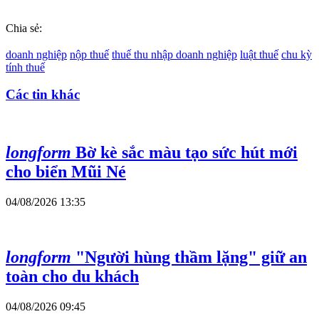
Chia sẻ:
doanh nghiệp
nộp thuế
thuế thu nhập doanh nghiệp
luật thuế
chu kỳ
tính thuế
Các tin khác
longform
Bờ kè sắc màu tạo sức hút mới
cho biển Mũi Né
04/08/2026 13:35
longform
"Người hùng thầm lặng" giữ an
toàn cho du khách
04/08/2026 09:45