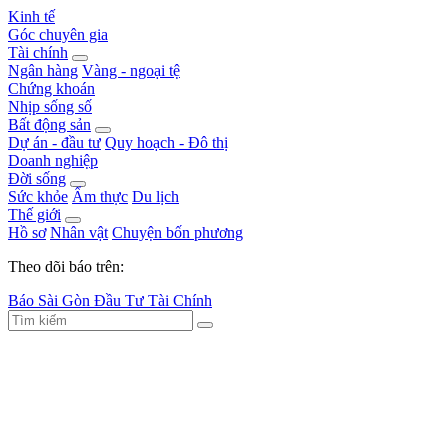
Kinh tế
Góc chuyên gia
Tài chính
Ngân hàng
Vàng - ngoại tệ
Chứng khoán
Nhịp sống số
Bất động sản
Dự án - đầu tư
Quy hoạch - Đô thị
Doanh nghiệp
Đời sống
Sức khỏe
Ẩm thực
Du lịch
Thế giới
Hồ sơ
Nhân vật
Chuyện bốn phương
Theo dõi báo trên:
Báo Sài Gòn Đầu Tư Tài Chính