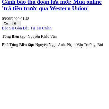
Cảnh báo thủ đoạn lừa mới: Mua online
'trả tiền trước qua Western Union'
05/06/2020 01:48
Xem thêm
Báo Sài Gòn Đầu Tư Tài Chính
Tổng Biên tập
: Nguyễn Khắc Văn
Phó Tổng Biên tập:
Nguyễn Ngọc Anh, Phạm Văn Trường, Bùi
Thị Hồng Sương, Trương Đức Nghĩa, Phạm Thị Vân Anh, Dương
Văn Quang, Nguyễn Đức Hiển, Nguyễn Khắc Cường, Trần Gia
Bảo
Phó Tổng Thư ký tòa soạn:
Ngô Quang Trưởng, Nguyễn Chiến
Dũng, Nguyễn Phước Bình
Nội dung:
Trần Hải
Giấy phép mở chuyên trang Sài Gòn Giải Phóng Đầu Tư Tài Chính
số 29/GP-CBC do Cục Báo chí, Bộ Thông tin và Truyền thông cấp
ngày 06-09-2023.
Địa chỉ:
432-434 Nguyễn Thị Minh Khai, Phường Bàn Cờ,
TP.HCM