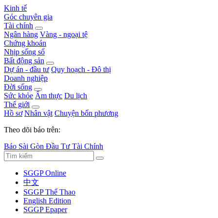
Kinh tế
Góc chuyên gia
Tài chính
Ngân hàng
Vàng - ngoại tệ
Chứng khoán
Nhịp sống số
Bất động sản
Dự án - đầu tư
Quy hoạch - Đô thị
Doanh nghiệp
Đời sống
Sức khỏe
Ẩm thực
Du lịch
Thế giới
Hồ sơ
Nhân vật
Chuyện bốn phương
Theo dõi báo trên:
Báo Sài Gòn Đầu Tư Tài Chính
SGGP Online
中文
SGGP Thể Thao
English Edition
SGGP Epaper