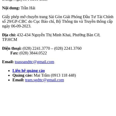
Nội dung:
Trần Hải
Giấy phép mở chuyên trang Sài Gòn Giải Phóng Đầu Tư Tài Chính
số 29/GP-CBC do Cục Báo chí, Bộ Thông tin và Truyền thông cấp
ngày 06-09-2023.
Địa chỉ:
432-434 Nguyễn Thị Minh Khai, Phường Bàn Cờ,
TP.HCM
Điện thoại:
(028) 2241.3770 – (028) 2241.3760
Fax:
(028) 3844.0522
Email:
toasoandttc@gmail.com
Liên hệ quảng cáo
Quảng cáo:
Mai Trâm (0913 118 448)
Email:
tram.sgdttc@gmail.com