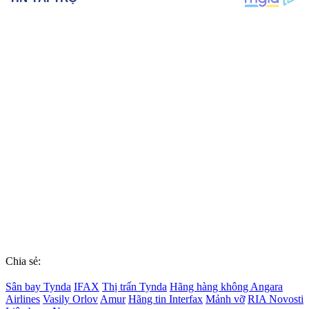
Chia sẻ:
Sân bay Tynda
IFAX
Thị trấn Tynda
Hãng hàng không Angara
Airlines
Vasily Orlov
Amur
Hãng tin Interfax
Mảnh vỡ
RIA Novosti