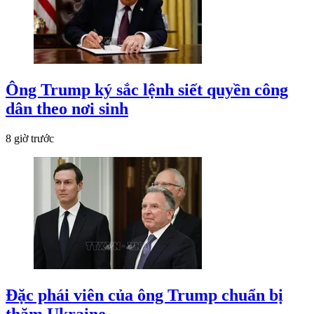
Ông Trump ký sắc lệnh siết quyền công
dân theo nơi sinh
8 giờ trước
Đặc phái viên của ông Trump chuẩn bị
thăm Ukraine