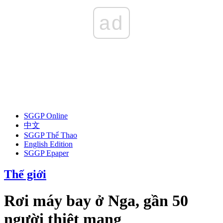
ad
SGGP Online
中文
SGGP Thể Thao
English Edition
SGGP Epaper
Thế giới
Rơi máy bay ở Nga, gần 50
người thiệt mạng