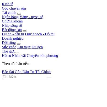
Kinh tế
Góc chuyên gia
Tài chính
Ngân hàng
Vàng - ngoại tệ
Chứng khoán
Nhịp sống số
Bất động sản
Dự án - đầu tư
Quy hoạch - Đô thị
Doanh nghiệp
Đời sống
Sức khỏe
Ẩm thực
Du lịch
Thế giới
Hồ sơ
Nhân vật
Chuyện bốn phương
Theo dõi báo trên:
Báo Sài Gòn Đầu Tư Tài Chính