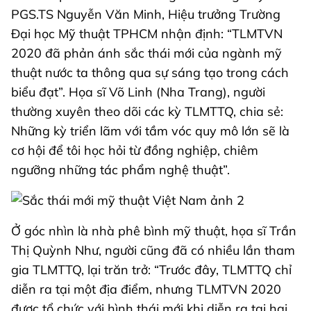
PGS.TS Nguyễn Văn Minh, Hiệu trưởng Trường
Đại học Mỹ thuật TPHCM nhận định: “TLMTVN
2020 đã phản ánh sắc thái mới của ngành mỹ
thuật nước ta thông qua sự sáng tạo trong cách
biểu đạt”. Họa sĩ Võ Linh (Nha Trang), người
thường xuyên theo dõi các kỳ TLMTTQ, chia sẻ:
Những kỳ triển lãm với tầm vóc quy mô lớn sẽ là
cơ hội để tôi học hỏi từ đồng nghiệp, chiêm
ngưỡng những tác phẩm nghệ thuật”.
Ở góc nhìn là nhà phê bình mỹ thuật, họa sĩ Trần
Thị Quỳnh Như, người cũng đã có nhiều lần tham
gia TLMTTQ, lại trăn trở: “Trước đây, TLMTTQ chỉ
diễn ra tại một địa điểm, nhưng TLMTVN 2020
được tổ chức với hình thái mới khi diễn ra tại hai