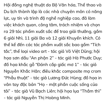
Hội đồng nghệ thuật do Bộ Văn hóa, Thể thao và
Du lịch thành lập là các nhà chuyên môn có năng
lực, uy tín và trình độ nghề nghiệp cao, đã làm
việc khách quan, công tâm, trách nhiệm và chọn
ra 29 tác phẩm xuất sắc để trao giải thưởng, gồm
6 giải Nhì, 11 giải Ba và 12 giải Khuyến khích. Có
thể kể đến các tác phẩm xuất sắc bao gồm “Tích
tắc”, thể loại video art - tác giả Võ Việt Dũng; hội
họa sơn dầu “An phận 2” - tác giả Hà Phước Duy;
đồ họa khắc gỗ “Đánh cắp giấc mơ 1” - tác giả
Nguyễn Khắc Hân; điêu khắc composite mạ crom
“Phẫu thuật” - tác giả Lương Đức Hùng; đồ họa in
vân tay độc bản “Họ - một phần cuộc sống của
tôi” - tác giả Vũ Bạch Liên; hội họa lụa “Thầm thì”
- tác giả Nguyễn Thị Hoàng Minh.