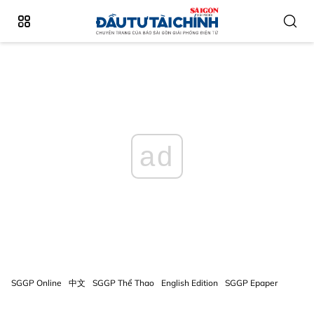
ad
SGGP Online
中文
SGGP Thể Thao
English Edition
SGGP Epaper