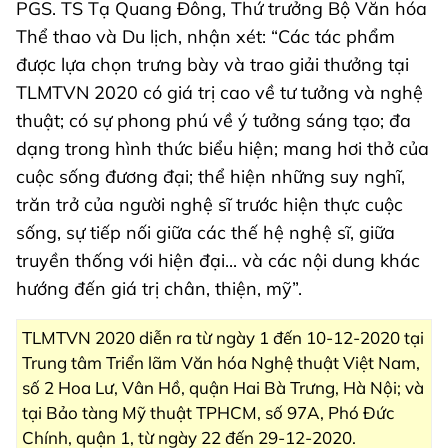
PGS. TS Tạ Quang Đông, Thứ trưởng Bộ Văn hóa
Thể thao và Du lịch, nhận xét: “Các tác phẩm
được lựa chọn trưng bày và trao giải thưởng tại
TLMTVN 2020 có giá trị cao về tư tưởng và nghệ
thuật; có sự phong phú về ý tưởng sáng tạo; đa
dạng trong hình thức biểu hiện; mang hơi thở của
cuộc sống đương đại; thể hiện những suy nghĩ,
trăn trở của người nghệ sĩ trước hiện thực cuộc
sống, sự tiếp nối giữa các thế hệ nghệ sĩ, giữa
truyền thống với hiện đại... và các nội dung khác
hướng đến giá trị chân, thiện, mỹ”.
TLMTVN 2020 diễn ra từ ngày 1 đến 10-12-2020 tại
Trung tâm Triển lãm Văn hóa Nghệ thuật Việt Nam,
số 2 Hoa Lư, Vân Hồ, quận Hai Bà Trưng, Hà Nội; và
tại Bảo tàng Mỹ thuật TPHCM, số 97A, Phó Đức
Chính, quận 1, từ ngày 22 đến 29-12-2020.