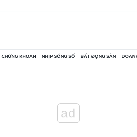
CHỨNG KHOÁN
NHỊP SỐNG SỐ
BẤT ĐỘNG SẢN
DOANH
ad