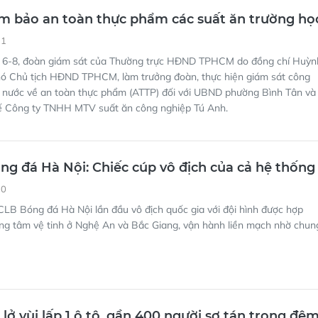
 bảo an toàn thực phẩm các suất ăn trường họ
11
 6-8, đoàn giám sát của Thường trực HĐND TPHCM do đồng chí Huỳn
ó Chủ tịch HĐND TPHCM, làm trưởng đoàn, thực hiện giám sát công
à nước về an toàn thực phẩm (ATTP) đối với UBND phường Bình Tân và
tế Công ty TNHH MTV suất ăn công nghiệp Tú Anh.
ng đá Hà Nội: Chiếc cúp vô địch của cả hệ thống
10
LB Bóng đá Hà Nội lần đầu vô địch quốc gia với đội hình được hợp
ung tâm vệ tinh ở Nghệ An và Bắc Giang, vận hành liền mạch nhờ chun
 lở vùi lấp 1 ô tô, gần 400 người sơ tán trong đê