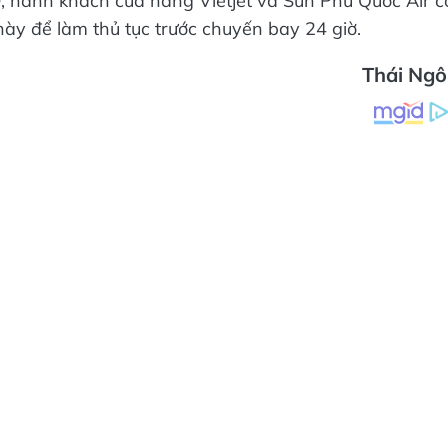
; hành khách của hãng Vietjet và Sun Phú Quốc Air c
ày để làm thủ tục trước chuyến bay 24 giờ.
Thái Ng