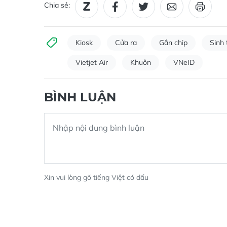
Chia sẻ:
Kiosk
Cửa ra
Gắn chip
Sinh 
Vietjet Air
Khuôn
VNeID
BÌNH LUẬN
Xin vui lòng gõ tiếng Việt có dấu