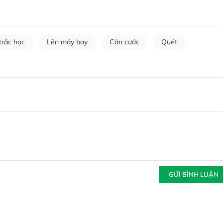
trắc học
Lên máy bay
Căn cước
Quét
GỬI BÌNH LUẬN