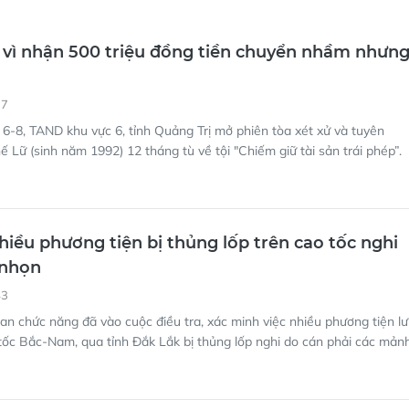
 vì nhận 500 triệu đồng tiền chuyển nhầm nhưn
37
6-8, TAND khu vực 6, tỉnh Quảng Trị mở phiên tòa xét xử và tuyên
 Lữ (sinh năm 1992) 12 tháng tù về tội "Chiếm giữ tài sản trái phép”.
hiều phương tiện bị thủng lốp trên cao tốc nghi
 nhọn
43
an chức năng đã vào cuộc điều tra, xác minh việc nhiều phương tiện l
tốc Bắc-Nam, qua tỉnh Đắk Lắk bị thủng lốp nghi do cán phải các mản