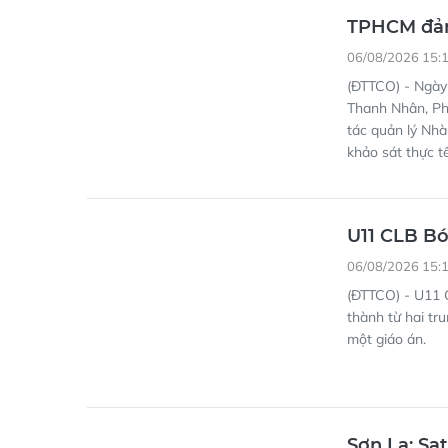
TPHCM đảm
06/08/2026 15:
(ĐTTCO) - Ngày
Thanh Nhân, Ph
tác quản lý Nh
khảo sát thực 
U11 CLB Bó
06/08/2026 15:
(ĐTTCO) - U11 C
thành từ hai tr
một giáo án.
Sơn La: Sạt