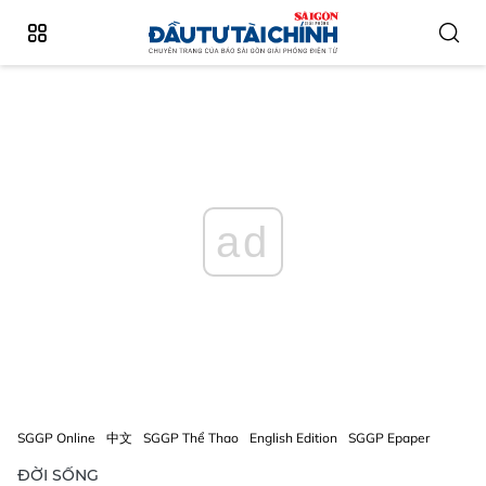
ad
SGGP Online
中文
SGGP Thể Thao
English Edition
SGGP Epaper
ĐỜI SỐNG