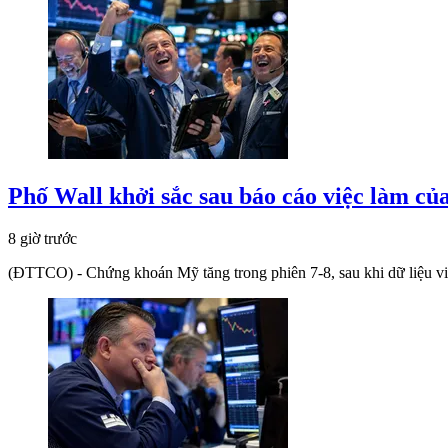
Phố Wall khởi sắc sau báo cáo việc làm c
8 giờ trước
(ĐTTCO) - Chứng khoán Mỹ tăng trong phiên 7-8, sau khi dữ liệu việc