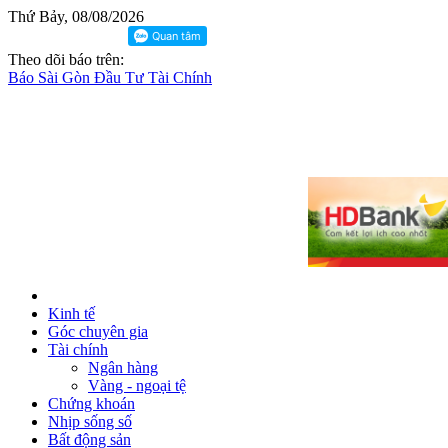
Thứ Bảy, 08/08/2026
Theo dõi báo trên:
Báo Sài Gòn Đầu Tư Tài Chính
Kinh tế
Góc chuyên gia
Tài chính
Ngân hàng
Vàng - ngoại tệ
Chứng khoán
Nhịp sống số
Bất động sản