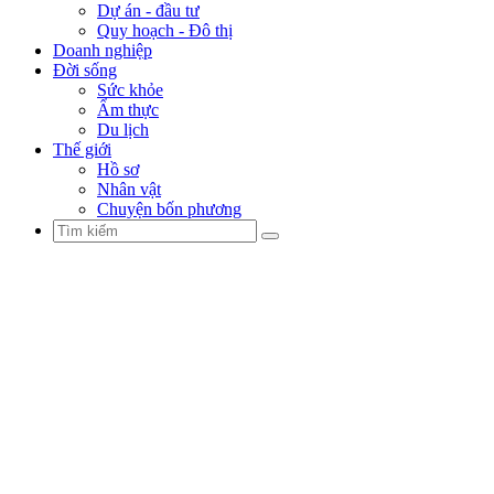
Dự án - đầu tư
Quy hoạch - Đô thị
Doanh nghiệp
Đời sống
Sức khỏe
Ẩm thực
Du lịch
Thế giới
Hồ sơ
Nhân vật
Chuyện bốn phương