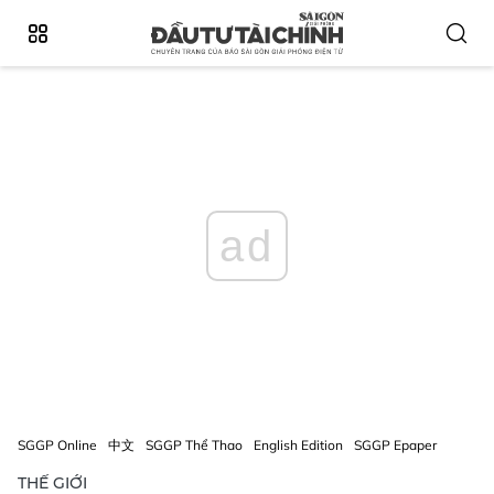
ad
SGGP Online
中文
SGGP Thể Thao
English Edition
SGGP Epaper
THẾ GIỚI