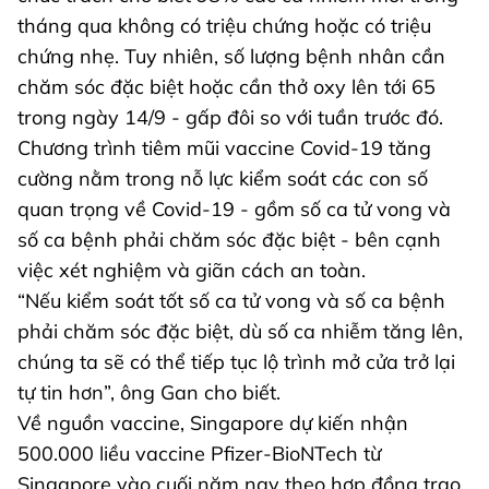
tháng qua không có triệu chứng hoặc có triệu
chứng nhẹ. Tuy nhiên, số lượng bệnh nhân cần
chăm sóc đặc biệt hoặc cần thở oxy lên tới 65
trong ngày 14/9 - gấp đôi so với tuần trước đó.
Chương trình tiêm mũi vaccine Covid-19 tăng
cường nằm trong nỗ lực kiểm soát các con số
quan trọng về Covid-19 - gồm số ca tử vong và
số ca bệnh phải chăm sóc đặc biệt - bên cạnh
việc xét nghiệm và giãn cách an toàn.
“Nếu kiểm soát tốt số ca tử vong và số ca bệnh
phải chăm sóc đặc biệt, dù số ca nhiễm tăng lên,
chúng ta sẽ có thể tiếp tục lộ trình mở cửa trở lại
tự tin hơn”, ông Gan cho biết.
Về nguồn vaccine, Singapore dự kiến nhận
500.000 liều vaccine Pfizer-BioNTech từ
Singapore vào cuối năm nay theo hợp đồng trao