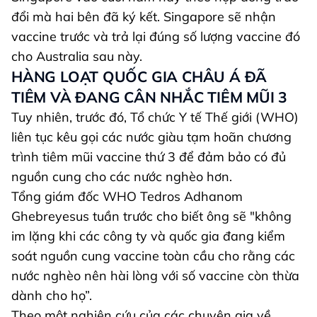
đổi mà hai bên đã ký kết. Singapore sẽ nhận
vaccine trước và trả lại đúng số lượng vaccine đó
cho Australia sau này.
HÀNG LOẠT QUỐC GIA CHÂU Á ĐÃ
TIÊM VÀ ĐANG CÂN NHẮC TIÊM MŨI 3
Tuy nhiên, trước đó, Tổ chức Y tế Thế giới (WHO)
liên tục kêu gọi các nước giàu tạm hoãn chương
trình tiêm mũi vaccine thứ 3 để đảm bảo có đủ
nguồn cung cho các nước nghèo hơn.
Tổng giám đốc WHO Tedros Adhanom
Ghebreyesus tuần trước cho biết ông sẽ "không
im lặng khi các công ty và quốc gia đang kiểm
soát nguồn cung vaccine toàn cầu cho rằng các
nước nghèo nên hài lòng với số vaccine còn thừa
dành cho họ”.
Theo một nghiên cứu của các chuyên gia về