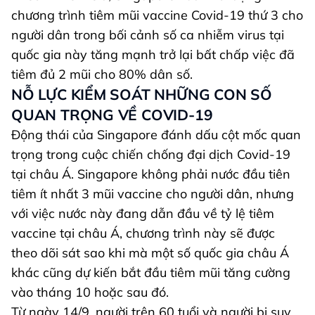
chương trình tiêm mũi vaccine Covid-19 thứ 3 cho
người dân trong bối cảnh số ca nhiễm virus tại
quốc gia này tăng mạnh trở lại bất chấp việc đã
tiêm đủ 2 mũi cho 80% dân số.
NỖ LỰC KIỂM SOÁT NHỮNG CON SỐ
QUAN TRỌNG VỀ COVID-19
Động thái của Singapore đánh dấu cột mốc quan
trọng trong cuộc chiến chống đại dịch Covid-19
tại châu Á. Singapore không phải nước đầu tiên
tiêm ít nhất 3 mũi vaccine cho người dân, nhưng
với việc nước này đang dẫn đầu về tỷ lệ tiêm
vaccine tại châu Á, chương trình này sẽ được
theo dõi sát sao khi mà một số quốc gia châu Á
khác cũng dự kiến bắt đầu tiêm mũi tăng cường
vào tháng 10 hoặc sau đó.
Từ ngày 14/9, người trên 60 tuổi và người bị suy