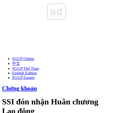
ad
SGGP Online
中文
SGGP Thể Thao
English Edition
SGGP Epaper
Chứng khoán
SSI đón nhận Huân chương
Lao động