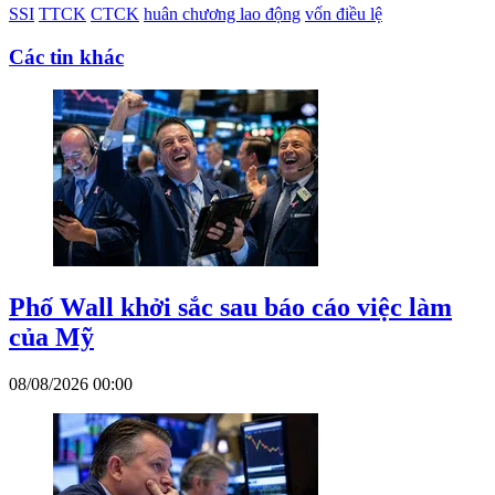
SSI
TTCK
CTCK
huân chương lao động
vốn điều lệ
Các tin khác
Phố Wall khởi sắc sau báo cáo việc làm
của Mỹ
08/08/2026 00:00