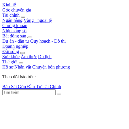
Kinh tế
Góc chuyên gia
Tài chính
Ngân hàng
Vàng - ngoại tệ
Chứng khoán
Nhịp sống số
Bất động sản
Dự án - đầu tư
Quy hoạch - Đô thị
Doanh nghiệp
Đời sống
Sức khỏe
Ẩm thực
Du lịch
Thế giới
Hồ sơ
Nhân vật
Chuyện bốn phương
Theo dõi báo trên:
Báo Sài Gòn Đầu Tư Tài Chính