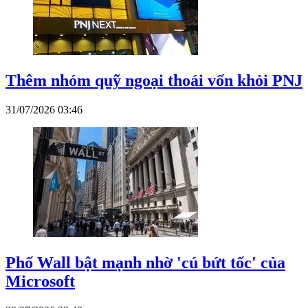
Thêm nhóm quỹ ngoại thoái vốn khỏi PNJ
31/07/2026 03:46
Phố Wall bật mạnh nhờ 'cú bứt tốc' của
Microsoft