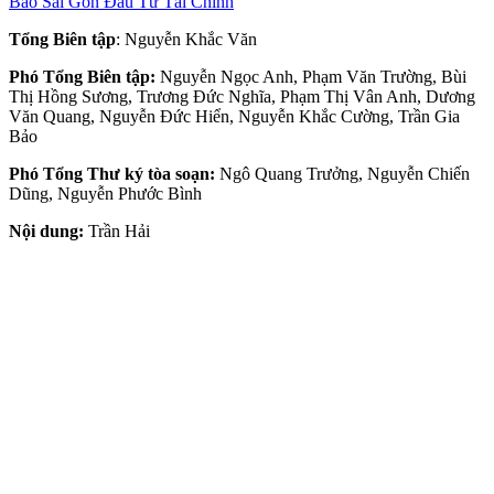
Báo Sài Gòn Đầu Tư Tài Chính
Tổng Biên tập
: Nguyễn Khắc Văn
Phó Tổng Biên tập:
Nguyễn Ngọc Anh, Phạm Văn Trường, Bùi
Thị Hồng Sương, Trương Đức Nghĩa, Phạm Thị Vân Anh, Dương
Văn Quang, Nguyễn Đức Hiển, Nguyễn Khắc Cường, Trần Gia
Bảo
Phó Tổng Thư ký tòa soạn:
Ngô Quang Trưởng, Nguyễn Chiến
Dũng, Nguyễn Phước Bình
Nội dung:
Trần Hải
Giấy phép mở chuyên trang Sài Gòn Giải Phóng Đầu Tư Tài Chính
số 29/GP-CBC do Cục Báo chí, Bộ Thông tin và Truyền thông cấp
ngày 06-09-2023.
Địa chỉ:
432-434 Nguyễn Thị Minh Khai, Phường Bàn Cờ,
TP.HCM
Điện thoại:
(028) 2241.3770 – (028) 2241.3760
Fax:
(028) 3844.0522
Email:
toasoandttc@gmail.com