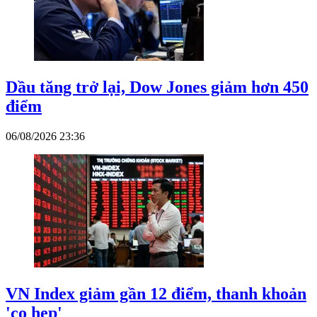
Dầu tăng trở lại, Dow Jones giảm hơn 450
điểm
06/08/2026 23:36
VN Index giảm gần 12 điểm, thanh khoản
'co hẹp'