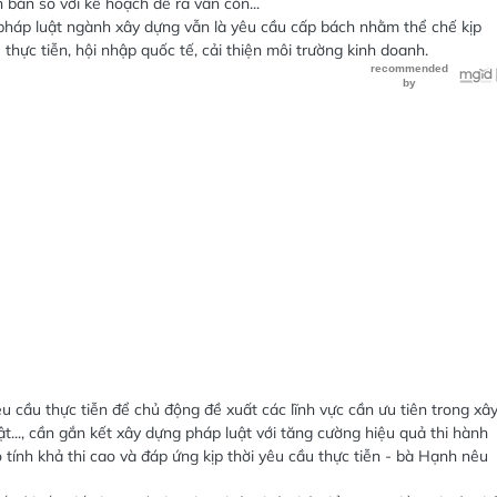
n bản so với kế hoạch đề ra vẫn còn...
, pháp luật ngành xây dựng vẫn là yêu cầu cấp bách nhằm thể chế kịp
thực tiễn, hội nhập quốc tế, cải thiện môi trường kinh doanh.
u cầu thực tiễn để chủ động đề xuất các lĩnh vực cần ưu tiên trong xâ
t..., cần gắn kết xây dựng pháp luật với tăng cường hiệu quả thi hành
tính khả thi cao và đáp ứng kịp thời yêu cầu thực tiễn - bà Hạnh nêu