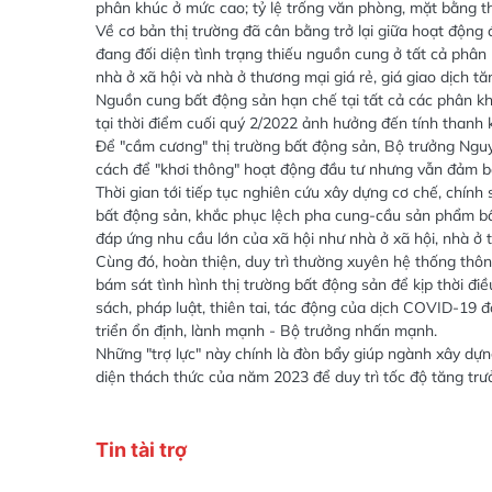
phân khúc ở mức cao; tỷ lệ trống văn phòng, mặt bằng 
Về cơ bản thị trường đã cân bằng trở lại giữa hoạt động 
đang đối diện tình trạng thiếu nguồn cung ở tất cả phâ
nhà ở xã hội và nhà ở thương mại giá rẻ, giá giao dịch tă
Nguồn cung bất động sản hạn chế tại tất cả các phân khú
tại thời điểm cuối quý 2/2022 ảnh hưởng đến tính thanh kh
Để "cầm cương" thị trường bất động sản, Bộ trưởng Nguy
cách để "khơi thông" hoạt động đầu tư nhưng vẫn đảm bả
Thời gian tới tiếp tục nghiên cứu xây dựng cơ chế, chính 
bất động sản, khắc phục lệch pha cung-cầu sản phẩm bấ
đáp ứng nhu cầu lớn của xã hội như nhà ở xã hội, nhà ở 
Cùng đó, hoàn thiện, duy trì thường xuyên hệ thống thông
bám sát tình hình thị trường bất động sản để kịp thời đi
sách, pháp luật, thiên tai, tác động của dịch COVID-19 đ
triển ổn định, lành mạnh - Bộ trưởng nhấn mạnh.
Những "trợ lực" này chính là đòn bẩy giúp ngành xây dự
diện thách thức của năm 2023 để duy trì tốc độ tăng tr