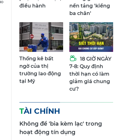
phục vụ chỉ đạo,
không gian trên
ảo
điều hành
nền tảng 'kiềng
ba chân'
Thống kê bất
18 GIỜ NGÀY
ngờ của thị
7-8: Quy định
trường lao động
thời hạn có làm
tại Mỹ
giảm giá chung
cư?
TÀI CHÍNH
Không để 'bia kèm lạc' trong
hoạt động tín dụng