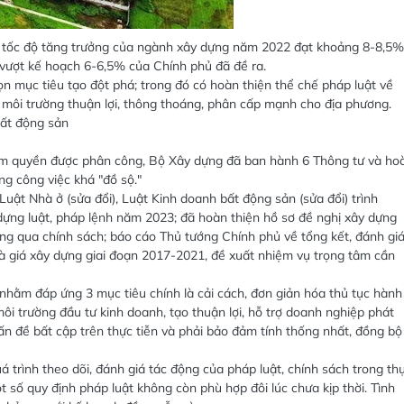
tốc độ tăng trưởng của ngành xây dựng năm 2022 đạt khoảng 8-8,5%
 vượt kế hoạch 6-6,5% của Chính phủ đã đề ra.
 mục tiêu tạo đột phá; trong đó có hoàn thiện thể chế pháp luật về
 môi trường thuận lợi, thông thoáng, phân cấp mạnh cho địa phương.
bất động sản
ẩm quyền được phân công, Bộ Xây dựng đã ban hành 6 Thông tư và ho
ợng công việc khá "đồ sộ."
uật Nhà ở (sửa đổi), Luật Kinh doanh bất động sản (sửa đổi) trình
ựng luật, pháp lệnh năm 2023; đã hoàn thiện hồ sơ đề nghị xây dựng
ông qua chính sách; báo cáo Thủ tướng Chính phủ về tổng kết, đánh gi
à giá xây dựng giai đoạn 2017-2021, đề xuất nhiệm vụ trọng tâm cần
hằm đáp ứng 3 mục tiêu chính là cải cách, đơn giản hóa thủ tục hành
ôi trường đầu tư kinh doanh, tạo thuận lợi, hỗ trợ doanh nghiệp phát
 vấn đề bất cập trên thực tiễn và phải bảo đảm tính thống nhất, đồng bộ
 trình theo dõi, đánh giá tác động của pháp luật, chính sách trong th
ột số quy định pháp luật không còn phù hợp đôi lúc chưa kịp thời. Tình