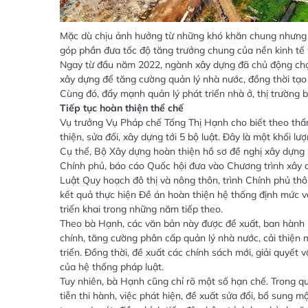
Mặc dù chịu ảnh hưởng từ những khó khăn chung nhưng 
góp phần đưa tốc độ tăng trưởng chung của nền kinh tế
Ngay từ đầu năm 2022, ngành xây dựng đã chủ động chọn
xây dựng để tăng cường quản lý nhà nước, đồng thời tạo
Cùng đó, đẩy mạnh quản lý phát triển nhà ở, thị trường 
Tiếp tục hoàn thiện thể chế
Vụ trưởng Vụ Pháp chế Tống Thị Hạnh cho biết theo th
thiện, sửa đổi, xây dựng tới 5 bộ luật. Đây là một khối lư
Cụ thể, Bộ Xây dựng hoàn thiện hồ sơ đề nghị xây dựng L
Chính phủ, báo cáo Quốc hội đưa vào Chương trình xây d
Luật Quy hoạch đô thị và nông thôn, trình Chính phủ th
kết quả thực hiện Đề án hoàn thiện hệ thống định mức v
triển khai trong những năm tiếp theo.
Theo bà Hạnh, các văn bản này được đề xuất, ban hành n
chính, tăng cường phân cấp quản lý nhà nước, cải thiện m
triển. Đồng thời, đề xuất các chính sách mới, giải quyết
của hệ thống pháp luật.
Tuy nhiên, bà Hạnh cũng chỉ rõ một số hạn chế. Trong quá
tiễn thi hành, việc phát hiện, đề xuất sửa đổi, bổ sung m