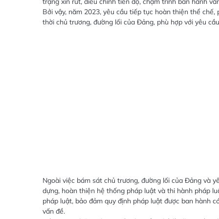
trạng xin rút, điều chỉnh tiến độ, chậm trình ban hành vă
Bởi vậy, năm 2023, yêu cầu tiếp tục hoàn thiện thể chế
thời chủ trương, đường lối của Đảng, phù hợp với yêu cầu 
Ngoài việc bám sát chủ trương, đường lối của Đảng và yê
dựng, hoàn thiện hệ thống pháp luật và thi hành pháp luậ
pháp luật, bảo đảm quy định pháp luật được ban hành có 
vấn đề.