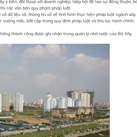
 ý kiến, đối thoại với doanh nghiệp, hiệp hội để tạo sự đồng thuận, b
 thi các văn bản quy phạm pháp luật.
sở dữ liệu số, thông tin số về tình hình thực hiện pháp luật ngành xây
các vướng mắc, bất cập trong quy định pháp luật và thủ tục hành chính.
g những thành công được ghi nhận trong quản lý nhà nước của Bộ Xây