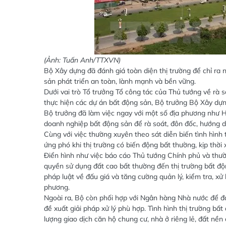
(Ảnh: Tuấn Anh/TTXVN)
Bộ Xây dựng đã đánh giá toàn diện thị trường để chỉ ra 
sản phát triển an toàn, lành mạnh và bền vững.
Dưới vai trò Tổ trưởng Tổ công tác của Thủ tướng về rà 
thực hiện các dự án bất động sản, Bộ trưởng Bộ Xây dự
Bộ trưởng đã làm việc ngay với một số địa phương như 
doanh nghiệp bất động sản để rà soát, đôn đốc, hướng d
Cùng với việc thường xuyên theo sát diễn biến tình hình 
ứng phó khi thị trường có biến động bất thường, kịp thời 
Điển hình như việc báo cáo Thủ tướng Chính phủ và thườ
quyền sử dụng đất cao bất thường đến thị trường bất độn
pháp luật về đấu giá và tăng cường quản lý, kiểm tra, xử
phương.
Ngoài ra, Bộ còn phối hợp với Ngân hàng Nhà nước để đán
đề xuất giải pháp xử lý phù hợp. Tình hình thị trường bấ
lượng giao dịch căn hộ chung cư, nhà ở riêng lẻ, đất nề