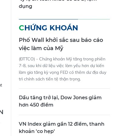
'tỷ lệ an toàn khác' sẽ dễ bị lạm
dụng
CHỨNG KHOÁN
Phố Wall khởi sắc sau báo cáo
việc làm của Mỹ
(ĐTTCO) - Chứng khoán Mỹ tăng trong phiên
7-8, sau khi dữ liệu việc làm yếu hơn dự kiến
làm gia tăng kỳ vọng FED có thêm dư địa duy
trì chính sách tiền tệ thận trọng.
át
Dầu tăng trở lại, Dow Jones giảm
hơn 450 điểm
N
VN Index giảm gần 12 điểm, thanh
khoản 'co hẹp'