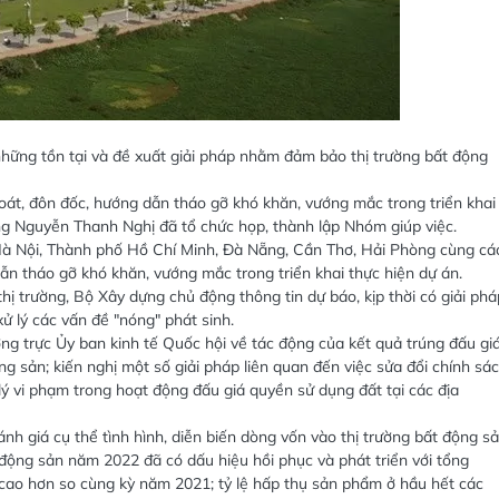
những tồn tại và đề xuất giải pháp nhằm đảm bảo thị trường bất động
soát, đôn đốc, hướng dẫn tháo gỡ khó khăn, vướng mắc trong triển khai
ng Nguyễn Thanh Nghị đã tổ chức họp, thành lập Nhóm giúp việc.
Hà Nội, Thành phố Hồ Chí Minh, Đà Nẵng, Cần Thơ, Hải Phòng cùng cá
ẫn tháo gỡ khó khăn, vướng mắc trong triển khai thực hiện dự án.
thị trường, Bộ Xây dựng chủ động thông tin dự báo, kịp thời có giải phá
xử lý các vấn đề "nóng" phát sinh.
ng trực Ủy ban kinh tế Quốc hội về tác động của kết quả trúng đấu gi
g sản; kiến nghị một số giải pháp liên quan đến việc sửa đổi chính sác
 lý vi phạm trong hoạt động đấu giá quyền sử dụng đất tại các địa
h giá cụ thể tình hình, diễn biến dòng vốn vào thị trường bất động sả
t động sản năm 2022 đã có dấu hiệu hồi phục và phát triển với tổng
n cao hơn so cùng kỳ năm 2021; tỷ lệ hấp thụ sản phẩm ở hầu hết các