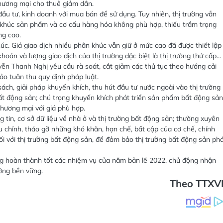
thương mại cho thuê giảm dần.
đầu tư, kinh doanh với mua bán để sử dụng. Tuy nhiên, thị trường vẫn
n khúc sản phẩm và cơ cấu hàng hóa không phù hợp, thiếu trầm trọng
ng cao.
c. Giá giao dịch nhiều phân khúc vẫn giữ ở mức cao đã được thiết lập
oản và lượng giao dịch của thị trường đặc biệt là thị trường thứ cấp...
ễn Thanh Nghị yêu cầu rà soát, cắt giảm các thủ tục theo hướng cải
o tuân thu quy định pháp luật.
sách, giải pháp khuyến khích, thu hút đầu tư nước ngoài vào thị trường
t động sản; chú trọng khuyến khích phát triển sản phẩm bất động sản
thương mại với giá phù hợp.
 tin, cơ sở dữ liệu về nhà ở và thị trường bất động sản; thường xuyên
ều chỉnh, tháo gỡ những khó khăn, hạn chế, bất cập của cơ chế, chính
ối với thị trường bất động sản, để đảm bảo thị trường bất động sản ph
ng hoàn thành tốt các nhiệm vụ của năm bản lề 2022, chủ động nhận
ưởng bền vững.
Theo TTXV