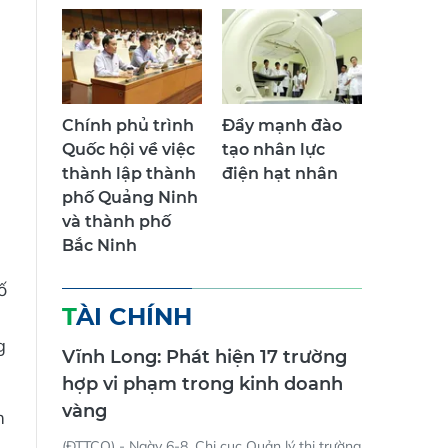
Chính phủ trình
Đẩy mạnh đào
Quốc hội về việc
tạo nhân lực
thành lập thành
điện hạt nhân
phố Quảng Ninh
và thành phố
Bắc Ninh
ố
TÀI CHÍNH
g
Vĩnh Long: Phát hiện 17 trường
hợp vi phạm trong kinh doanh
vàng
m
(ĐTTCO) - Ngày 6-8, Chi cục Quản lý thị trường