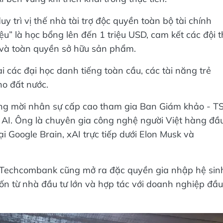
trì vị thế nhà tài trợ độc quyền toàn bộ tài chính
ệu” là học bổng lên đến 1 triệu USD, cam kết các đội t
 và toàn quyền sở hữu sản phẩm.
i các đại học danh tiếng toàn cầu, các tài năng trẻ
ho đất nước.
ng mời nhân sự cấp cao tham gia Ban Giám khảo - T
AI. Ông là chuyên gia công nghệ người Việt hàng đầ
ại Google Brain, xAI trực tiếp dưới Elon Musk và
c, Techcombank cũng mở ra đặc quyền gia nhập hệ sin
 vốn từ nhà đầu tư lớn và hợp tác với doanh nghiệp đầu