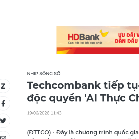
NHỊP SỐNG SỐ
Techcombank tiếp tục
độc quyền 'AI Thực C
19/06/2026 11:43
(ĐTTCO) - Đây là chương trình quốc gia 
đồng tổ chức bởi VTV, Trung tâm Dữ liệ