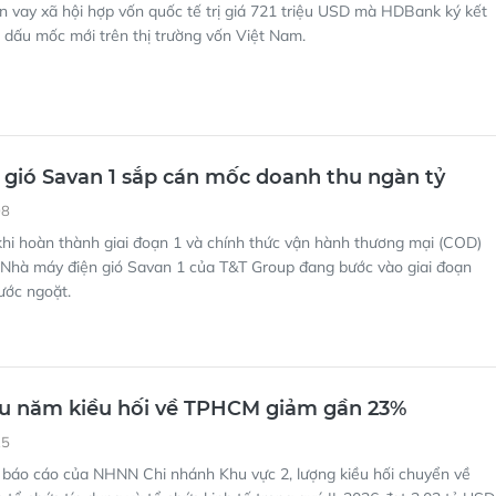
 vay xã hội hợp vốn quốc tế trị giá 721 triệu USD mà HDBank ký kết
t dấu mốc mới trên thị trường vốn Việt Nam.
 gió Savan 1 sắp cán mốc doanh thu ngàn tỷ
08
hi hoàn thành giai đoạn 1 và chính thức vận hành thương mại (COD)
 Nhà máy điện gió Savan 1 của T&T Group đang bước vào giai đoạn
ước ngoặt.
ầu năm kiều hối về TPHCM giảm gần 23%
25
 báo cáo của NHNN Chi nhánh Khu vực 2, lượng kiều hối chuyển về