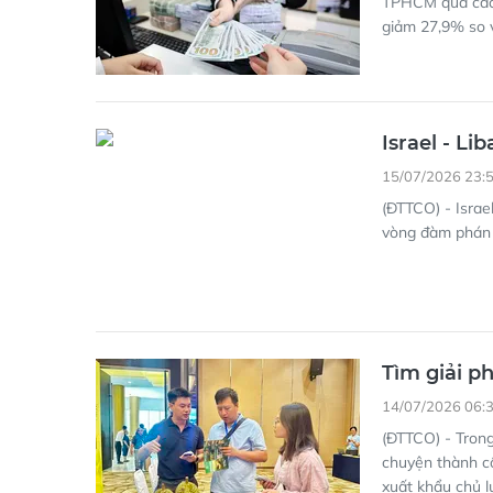
TPHCM qua các t
giảm 27,9% so v
Israel - L
15/07/2026 23:
(ĐTTCO) - Israe
vòng đàm phán 
Tìm giải p
14/07/2026 06:
(ĐTTCO) - Tron
chuyện thành c
xuất khẩu chủ l