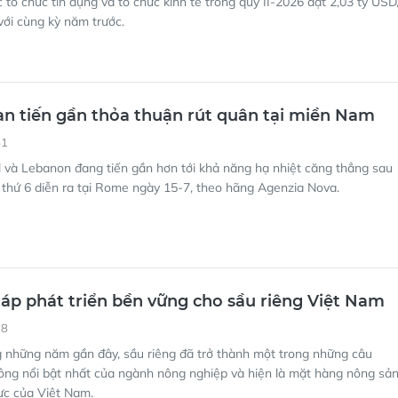
ổ chức tín dụng và tổ chức kinh tế trong quý II-2026 đạt 2,03 tỷ USD
ới cùng kỳ năm trước.
iban tiến gần thỏa thuận rút quân tại miền Nam
51
l và Lebanon đang tiến gần hơn tới khả năng hạ nhiệt căng thẳng sau
thứ 6 diễn ra tại Rome ngày 15-7, theo hãng Agenzia Nova.
háp phát triển bền vững cho sầu riêng Việt Nam
38
g những năm gần đây, sầu riêng đã trở thành một trong những câu
ông nổi bật nhất của ngành nông nghiệp và hiện là mặt hàng nông sả
ực của Việt Nam.