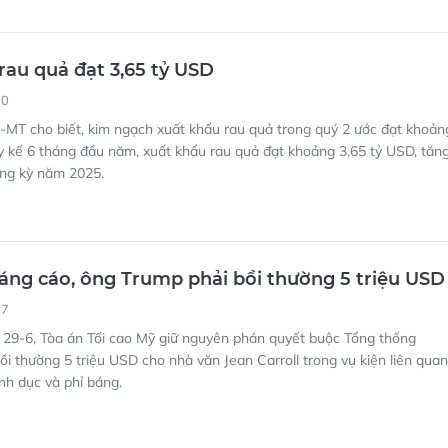
rau quả đạt 3,65 tỷ USD
30
MT cho biết, kim ngạch xuất khẩu rau quả trong quý 2 ước đạt khoản
y kế 6 tháng đầu năm, xuất khẩu rau quả đạt khoảng 3,65 tỷ USD, tăn
ùng kỳ năm 2025.
áng cáo, ông Trump phải bồi thường 5 triệu USD
07
 29-6, Tòa án Tối cao Mỹ giữ nguyên phán quyết buộc Tổng thống
i thường 5 triệu USD cho nhà văn Jean Carroll trong vụ kiện liên quan
nh dục và phỉ báng.