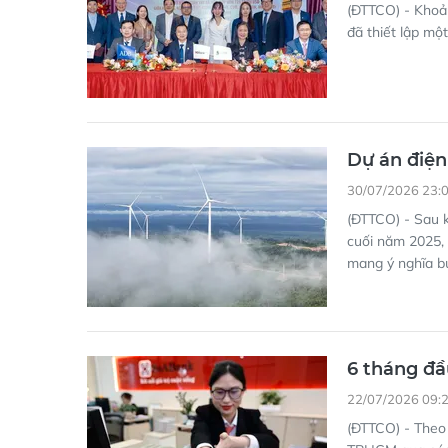
(ĐTTCO) - Khoản
đã thiết lập mộ
Dự án điện
30/07/2026 23:
(ĐTTCO) - Sau k
cuối năm 2025,
mang ý nghĩa b
6 tháng đ
22/07/2026 09:
(ĐTTCO) - Theo