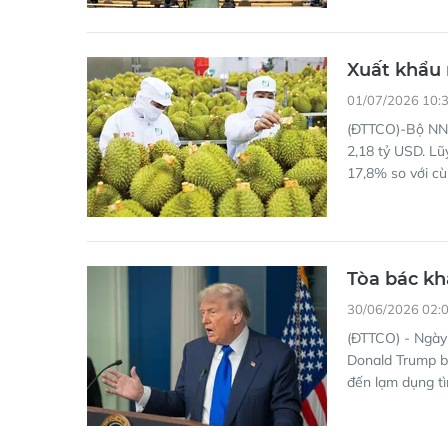
Xuất khẩu 
01/07/2026 10:
(ĐTTCO)-Bộ NN-
2,18 tỷ USD. Lũ
17,8% so với c
Tòa bác kh
30/06/2026 02:
(ĐTTCO) - Ngày
Donald Trump bồ
đến lạm dụng tì