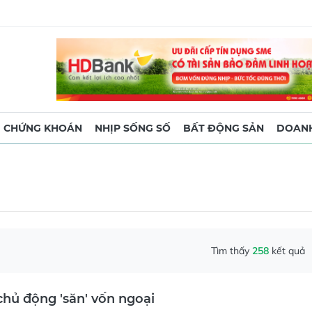
CHỨNG KHOÁN
NHỊP SỐNG SỐ
BẤT ĐỘNG SẢN
DOANH
Tìm thấy
258
kết quả
hủ động 'săn' vốn ngoại