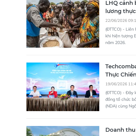
LHQ cảnh b
lương thực
22/06/2026 09:
(ĐTTCO) - Liên
khi hiện tượng 
năm 2026.
Techcomban
Thực Chiến
19/06/2026 11:
(ĐTTCO) - Đây l
đồng tổ chức bở
(NDA) cùng Ng
Doanh thu 