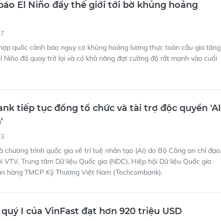
áo El Niño đẩy thế giới tới bờ khủng hoảng
17
 hợp quốc cảnh báo nguy cơ khủng hoảng lương thực toàn cầu gia tăng
El Niño đã quay trở lại và có khả năng đạt cường độ rất mạnh vào cuối
k tiếp tục đồng tổ chức và tài trợ độc quyền 'AI
'
43
à chương trình quốc gia về trí tuệ nhân tạo (AI) do Bộ Công an chỉ đạo
i VTV, Trung tâm Dữ liệu Quốc gia (NDC), Hiệp hội Dữ liệu Quốc gia
ân hàng TMCP Kỹ Thương Việt Nam (Techcombank).
quý I của VinFast đạt hơn 920 triệu USD