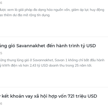
56
được xem là giải pháp đa dạng hóa nguồn vốn, giảm áp lực huy động
ạo thêm dư địa mở rộng tín dụng.
ũng gió Savannakhet đến hành trình tỷ USD
35
hững thung lũng gió ở Savannakhet, Savan 1 không chỉ bắt đầu hành
 tỷ kWh điện và hơn 2,43 tỷ USD doanh thu trong 25 năm tới.
kết khoản vay xã hội hợp vốn 721 triệu USD
46