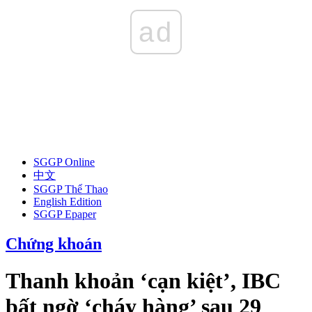
ad
SGGP Online
中文
SGGP Thể Thao
English Edition
SGGP Epaper
Chứng khoán
Thanh khoản ‘cạn kiệt’, IBC
bất ngờ ‘cháy hàng’ sau 29