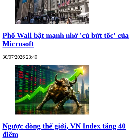
Phố Wall bật mạnh nhờ 'cú bứt tốc' của
Microsoft
30/07/2026 23:40
Ngược dòng thế giới, VN Index tăng 40
điểm