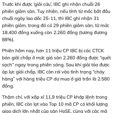
Trước khi được ‘giải cứu’, IBC ghi nhận chuỗi 26
phiên giảm sàn. Tuy nhiên, nếu tính từ mốc bắt đầu
chuỗi ngày lao dốc 25-11, thì IBC ghi nhận 31
phiên giảm, trong đó có 29 phiên giảm sàn, từ mức
18.400 đồng xuống còn 2.260 đồng (tương đương
88%).
Phiên hôm nay, hơn 11 triệu CP IBC bị các CTCK
bán giải chấp ở mức giá sàn 2.260 đồng được “quét
sạch” ngay trong phiên sáng. Sau khi giải tỏa được
áp lực giải chấp, IBC còn rơi vào tình trạng “cháy
hàng” với hàng triệu CP dư mua ở giá trần là 2.580
đồng.
Thậm chí, với xấp xỉ 11,9 triệu CP khớp lệnh trong
phiên, IBC còn lọt vào Top 10 mã CP có khối lượng
giao dịch lớn nhất của sàn HoSE, cùng với các mã