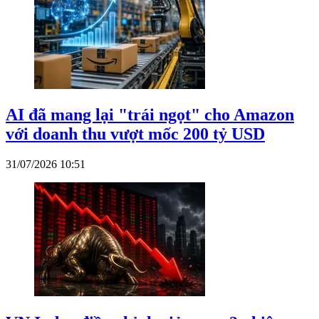
AI đã mang lại "trái ngọt" cho Amazon
với doanh thu vượt mốc 200 tỷ USD
31/07/2026 10:51