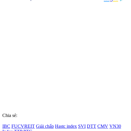
Chia sẻ:
IBC
FUCVREIT
Giải chấp
Hastc index
SVI
DTT
CMV
VN30