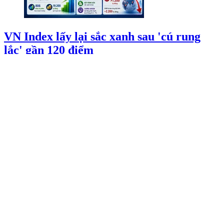
VN Index lấy lại sắc xanh sau 'cú rung
lắc' gần 120 điểm
28/07/2026 08:16
Phố Wall phân hóa trước báo cáo lợi
nhuận nhóm công nghệ
27/07/2026 23:43