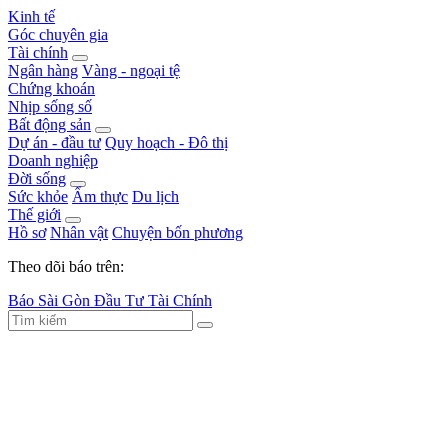
Kinh tế
Góc chuyên gia
Tài chính
Ngân hàng
Vàng - ngoại tệ
Chứng khoán
Nhịp sống số
Bất động sản
Dự án - đầu tư
Quy hoạch - Đô thị
Doanh nghiệp
Đời sống
Sức khỏe
Ẩm thực
Du lịch
Thế giới
Hồ sơ
Nhân vật
Chuyện bốn phương
Theo dõi báo trên:
Báo Sài Gòn Đầu Tư Tài Chính