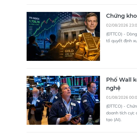
Chứng khoá
02/08/2026 23:
(ĐTTCO) - Dòng 
tố quyết định x
Phố Wall k
nghệ
01/08/2026 00:
(ĐTTCO) - Chứng
doanh tích cực 
tạo (AI).