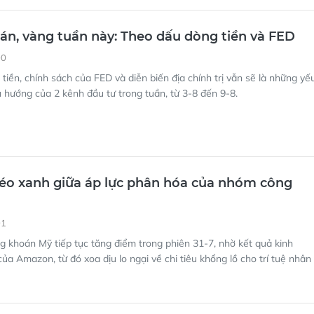
n, vàng tuần này: Theo dấu dòng tiền và FED
00
tiền, chính sách của FED và diễn biến địa chính trị vẫn sẽ là những yế
u hướng của 2 kênh đầu tư trong tuần, từ 3-8 đến 9-8.
éo xanh giữa áp lực phân hóa của nhóm công
01
 khoán Mỹ tiếp tục tăng điểm trong phiên 31-7, nhờ kết quả kinh
của Amazon, từ đó xoa dịu lo ngại về chi tiêu khổng lồ cho trí tuệ nhân