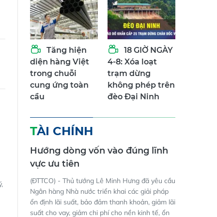
Tăng hiện
18 GIỜ NGÀY
diện hàng Việt
4-8: Xóa loạt
trong chuỗi
trạm dừng
cung ứng toàn
không phép trên
cầu
đèo Đại Ninh
TÀI CHÍNH
Hướng dòng vốn vào đúng lĩnh
vực ưu tiên
(ĐTTCO) - Thủ tướng Lê Minh Hưng đã yêu cầu
,
Ngân hàng Nhà nước triển khai các giải pháp
ổn định lãi suất, bảo đảm thanh khoản, giảm lãi
suất cho vay, giảm chi phí cho nền kinh tế, ổn