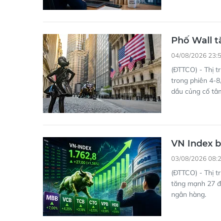
Phố Wall tă
04/08/2026 23:
(ĐTTCO) - Thị t
trong phiên 4-8
dầu củng cố tâm
VN Index b
03/08/2026 08:
(ĐTTCO) - Thị t
tăng mạnh 27 đi
ngân hàng.