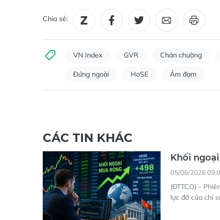
Chia sẻ:
VN Index
GVR
Chán chường
Đứng ngoài
HoSE
Ảm đạm
CÁC TIN KHÁC
Khối ngoại
05/08/2026 09:
(ĐTTCO) - Phiên
lực đỡ của chỉ s