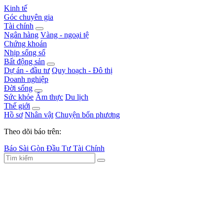
Kinh tế
Góc chuyên gia
Tài chính
Ngân hàng
Vàng - ngoại tệ
Chứng khoán
Nhịp sống số
Bất động sản
Dự án - đầu tư
Quy hoạch - Đô thị
Doanh nghiệp
Đời sống
Sức khỏe
Ẩm thực
Du lịch
Thế giới
Hồ sơ
Nhân vật
Chuyện bốn phương
Theo dõi báo trên:
Báo Sài Gòn Đầu Tư Tài Chính