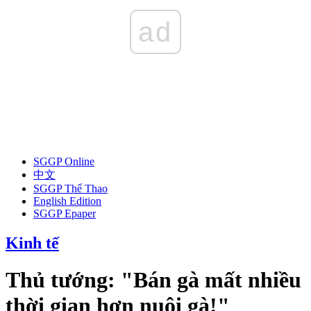
ad
SGGP Online
中文
SGGP Thể Thao
English Edition
SGGP Epaper
Kinh tế
Thủ tướng: "Bán gà mất nhiều
thời gian hơn nuôi gà!"