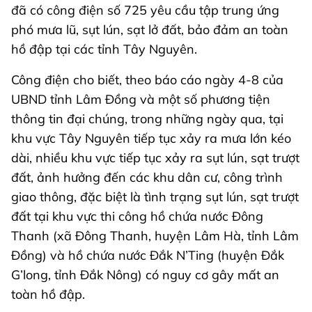
đã có công điện số 725 yêu cầu tập trung ứng
phó mưa lũ, sụt lún, sạt lở đất, bảo đảm an toàn
hồ đập tại các tỉnh Tây Nguyên.
Công điện cho biết, theo báo cáo ngày 4-8 của
UBND tỉnh Lâm Đồng và một số phương tiện
thông tin đại chúng, trong những ngày qua, tại
khu vực Tây Nguyên tiếp tục xảy ra mưa lớn kéo
dài, nhiều khu vực tiếp tục xảy ra sụt lún, sạt trượt
đất, ảnh hưởng đến các khu dân cư, công trình
giao thông, đặc biệt là tình trạng sụt lún, sạt trượt
đất tại khu vực thi công hồ chứa nước Đông
Thanh (xã Đông Thanh, huyện Lâm Hà, tỉnh Lâm
Đồng) và hồ chứa nước Đắk N’Ting (huyện Đắk
G’long, tỉnh Đắk Nông) có nguy cơ gây mất an
toàn hồ đập.