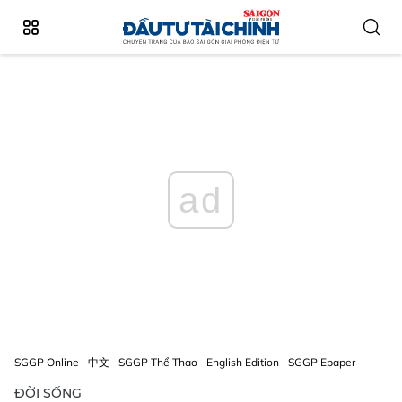
ad
SGGP Online
中文
SGGP Thể Thao
English Edition
SGGP Epaper
ĐỜI SỐNG