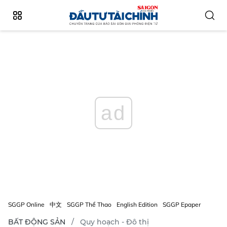
ad
SGGP Online
中文
SGGP Thể Thao
English Edition
SGGP Epaper
BẤT ĐỘNG SẢN
Quy hoạch - Đô thị