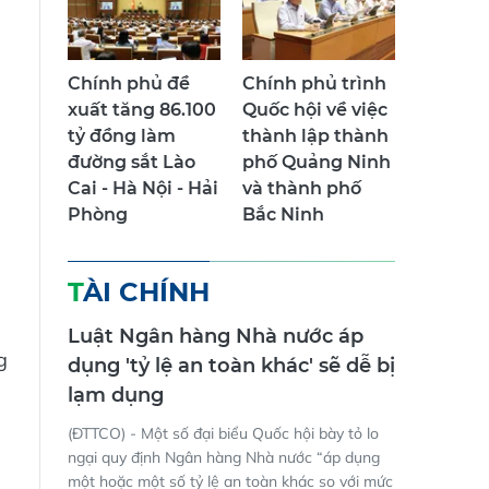
Chính phủ đề
Chính phủ trình
xuất tăng 86.100
Quốc hội về việc
tỷ đồng làm
thành lập thành
đường sắt Lào
phố Quảng Ninh
Cai - Hà Nội - Hải
và thành phố
Phòng
Bắc Ninh
TÀI CHÍNH
Luật Ngân hàng Nhà nước áp
g
dụng 'tỷ lệ an toàn khác' sẽ dễ bị
lạm dụng
(ĐTTCO) - Một số đại biểu Quốc hội bày tỏ lo
ngại quy định Ngân hàng Nhà nước “áp dụng
một hoặc một số tỷ lệ an toàn khác so với mức