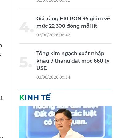
31/07/2026 09:01
Giá xăng E10 RON 95 giảm về
mức 22.300 đồng mỗi lít
06/08/2026 08:42
h
t
Tổng kim ngạch xuất nhập
khẩu 7 tháng đạt mốc 660 tỷ
USD
03/08/2026 09:14
KINH TẾ
 1
ân