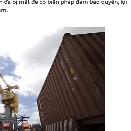
n đã bị mất để có biện pháp đảm bảo quyền, lợi
am.