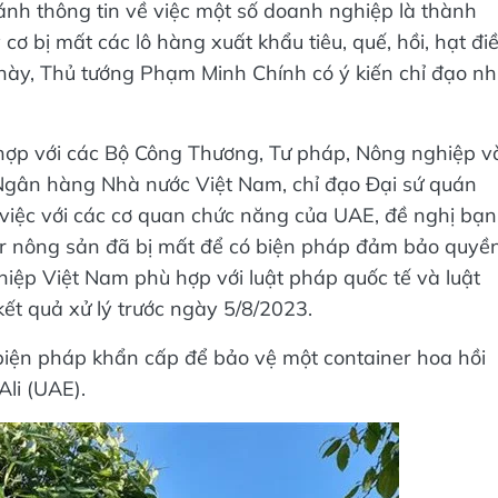
ánh thông tin về việc một số doanh nghiệp là thành
cơ bị mất các lô hàng xuất khẩu tiêu, quế, hồi, hạt đi
này, Thủ tướng Phạm Minh Chính có ý kiến chỉ đạo n
i hợp với các Bộ Công Thương, Tư pháp, Nông nghiệp v
 Ngân hàng Nhà nước Việt Nam, chỉ đạo Đại sứ quán
 việc với các cơ quan chức năng của UAE, đề nghị bạn
iner nông sản đã bị mất để có biện pháp đảm bảo quyền
hiệp Việt Nam phù hợp với luật pháp quốc tế và luật
ết quả xử lý trước ngày 5/8/2023.
biện pháp khẩn cấp để bảo vệ một container hoa hồi
li (UAE).