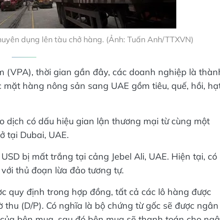
chuyên dụng lên tàu chở hàng. (Ảnh: Tuấn Anh/TTXVN)
m (VPA), thời gian gần đây, các doanh nghiệp là thàn
c mặt hàng nông sản sang UAE gồm tiêu, quế, hồi, hạ
ao dịch có dấu hiệu gian lận thương mại từ cùng một
 tại Dubai, UAE.
 USD bị mất trắng tại cảng Jebel Ali, UAE. Hiện tại, có
với thủ đoạn lừa đảo tương tự.
ợc quy định trong hợp đồng, tất cả các lô hàng được
 thu (D/P). Có nghĩa là bộ chứng từ gốc sẽ được ngân
của bên mua, sau đó bên mua sẽ thanh toán cho ng