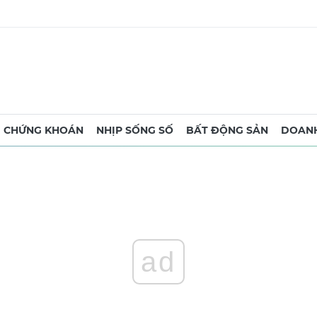
CHỨNG KHOÁN
NHỊP SỐNG SỐ
BẤT ĐỘNG SẢN
DOANH
ad