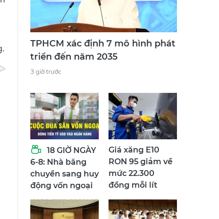
TPHCM xác định 7 mô hình phát
.
triển đến năm 2035
3 giờ trước
Giá xăng E10
18 GIỜ NGÀY
RON 95 giảm về
6-8: Nhà băng
mức 22.300
chuyển sang huy
đồng mỗi lít
động vốn ngoại