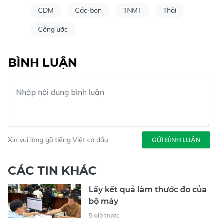
CDM
Các-bon
TNMT
Thải
Công ước
BÌNH LUẬN
Xin vui lòng gõ tiếng Việt có dấu
GỬI BÌNH LUẬN
CÁC TIN KHÁC
Lấy kết quả làm thước đo của
bộ máy
5 giờ trước