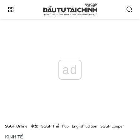
ad
SGGP Online
中文
SGGP Thể Thao
English Edition
SGGP Epaper
KINH TẾ