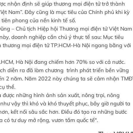
ược nhận định sẽ giúp thương mại điện tử trở thành
iệt Nam”. Đây cũng là mục tiêu của Chính phủ khi kỳ
 tiên phong của nền kinh tế số.
ng – Chủ tịch Hiệp hội Thương mại điện tử Việt Nam
 này, doanh nghiệp cần chú ý thực tế sau: Mục tiêu
 thương mại điện tử TP.HCM-Hà Nội ngang bằng với
P.HCM, Hà Nội đang chiếm hơn 70% so với cả nước.
dịch diễn ra đã làm chương trình phát triển bền vững
 đến 2 năm. Năm 2022 này chúng ta sẽ cảm nhận TMĐ
cụ thể.
đưa được những hình ảnh sản xuất, nông trại, nông
 như vậy thì khó và khó thuyết phục, bây giờ người ta
ơn, kết nối sâu sắc hơn. Điều đó tạo ra những bước
 có tư duy mở rộng, vươn tầm quốc tế".