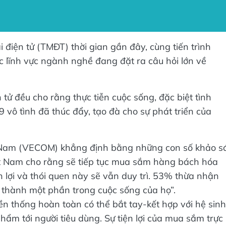
iện tử (TMĐT) thời gian gần đây, cùng tiến trình
c lĩnh vực ngành nghề đang đặt ra câu hỏi lớn về
ử đều cho rằng thực tiễn cuộc sống, đặc biệt tình
vô tình đã thúc đẩy, tạo đà cho sự phát triển của
t Nam (VECOM) khẳng định bằng những con số khảo s
iệt Nam cho rằng sẽ tiếp tục mua sắm hàng bách hóa
n lợi và thói quen này sẽ vẫn duy trì. 53% thừa nhận
 thành một phần trong cuộc sống của họ”.
ền thống hoàn toàn có thể bắt tay-kết hợp với hệ sinh
hẩm tới người tiêu dùng. Sự tiện lợi của mua sắm trực