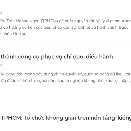
29
biểu Trần Hoàng Ngân (TPHCM) đề xuất nguyên tắc xử lý vi phạm tron
ế theo hướng ưu tiên các biện pháp dân sự, kinh tế và hành chính trước
n pháp hình sự.
ở thành công cụ phục vụ chỉ đạo, điều hành
09
 đang đẩy mạnh xây dựng chính quyền số, quản trị bằng dữ liệu, với
 đã được số hóa thì người dân, doanh nghiệp không phải khai lại, nộp lạ
TPHCM: Tổ chức không gian trên nền tảng 'kiền