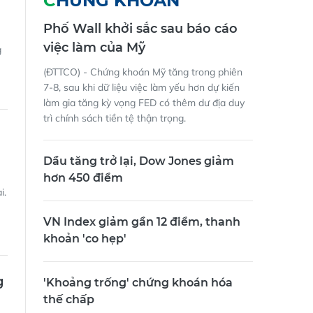
CHỨNG KHOÁN
Phố Wall khởi sắc sau báo cáo
việc làm của Mỹ
g
(ĐTTCO) - Chứng khoán Mỹ tăng trong phiên
7-8, sau khi dữ liệu việc làm yếu hơn dự kiến
làm gia tăng kỳ vọng FED có thêm dư địa duy
trì chính sách tiền tệ thận trọng.
Dầu tăng trở lại, Dow Jones giảm
hơn 450 điểm
i.
VN Index giảm gần 12 điểm, thanh
khoản 'co hẹp'
g
'Khoảng trống' chứng khoán hóa
thế chấp