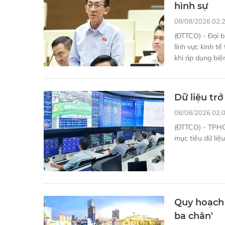
hình sự
08/08/2026 02:
(ĐTTCO) - Đại 
lĩnh vực kinh t
khi áp dụng biệ
Dữ liệu tr
08/08/2026 02:
(ĐTTCO) - TPHCM
mục tiêu dữ liệu
Quy hoạch 
ba chân'