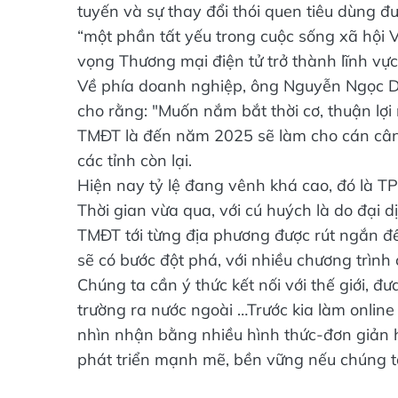
tuyến và sự thay đổi thói quen tiêu dùng đ
“một phần tất yếu trong cuộc sống xã hội V
vọng Thương mại điện tử trở thành lĩnh vực
Về phía doanh nghiệp, ông Nguyễn Ngọc Dũ
cho rằng: "Muốn nắm bắt thời cơ, thuận lợi
TMĐT là đến năm 2025 sẽ làm cho cán cân
các tỉnh còn lại.
Hiện nay tỷ lệ đang vênh khá cao, đó là T
Thời gian vừa qua, với cú huých là do đại 
TMĐT tới từng địa phương được rút ngắn
sẽ có bước đột phá, với nhiều chương trình 
Chúng ta cần ý thức kết nối với thế giới, 
trường ra nước ngoài …Trước kia làm online
nhìn nhận bằng nhiều hình thức-đơn giản h
phát triển mạnh mẽ, bền vững nếu chúng ta