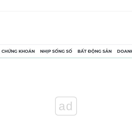
CHỨNG KHOÁN
NHỊP SỐNG SỐ
BẤT ĐỘNG SẢN
DOANH
ad