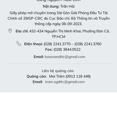
Nội dung:
Trần Hải
Giấy phép mở chuyên trang Sài Gòn Giải Phóng Đầu Tư Tài
Chính số 29/GP-CBC do Cục Báo chí, Bộ Thông tin và Truyền
thông cấp ngày 06-09-2023.
Địa chỉ:
432-434 Nguyễn Thị Minh Khai, Phường Bàn Cờ,
TP.HCM
Điện thoại:
(028) 2241.3770 – (028) 2241.3760
Fax:
(028) 3844.0522
Email:
toasoandttc@gmail.com
Liên hệ quảng cáo
Quảng cáo:
Mai Trâm (0913 118 448)
Email:
tram.sgdttc@gmail.com