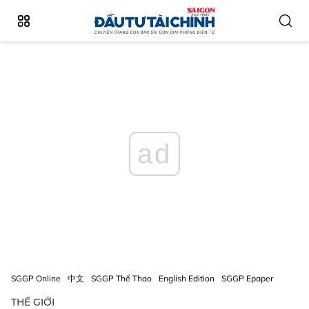
ad
SGGP Online
中文
SGGP Thể Thao
English Edition
SGGP Epaper
THẾ GIỚI