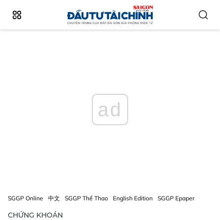
ad
SGGP Online
中文
SGGP Thể Thao
English Edition
SGGP Epaper
CHỨNG KHOÁN