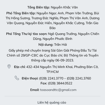
Tổng Biên tập
: Nguyễn Khắc Văn
Phó Tổng Biên tập:
Nguyễn Ngọc Anh, Phạm Văn Trường, Bùi
Thị Hồng Sương, Trương Đức Nghĩa, Phạm Thị Vân Anh, Dương
Văn Quang, Nguyễn Đức Hiển, Nguyễn Khắc Cường, Trần Gia
Bảo
Phó Tổng Thư ký tòa soạn:
Ngô Quang Trưởng, Nguyễn Chiến
Dũng, Nguyễn Phước Bình
Nội dung:
Trần Hải
Giấy phép mở chuyên trang Sài Gòn Giải Phóng Đầu Tư Tài
Chính số 29/GP-CBC do Cục Báo chí, Bộ Thông tin và Truyền
thông cấp ngày 06-09-2023.
Địa chỉ:
432-434 Nguyễn Thị Minh Khai, Phường Bàn Cờ,
TP.HCM
Điện thoại:
(028) 2241.3770 – (028) 2241.3760
Fax:
(028) 3844.0522
Email:
toasoandttc@gmail.com
Liên hệ quảng cáo