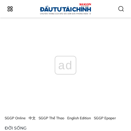
ad
SGGP Online
中文
SGGP Thể Thao
English Edition
SGGP Epaper
ĐỜI SỐNG