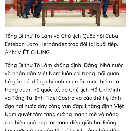
Tổng Bí thư Tô Lâm và Chủ tịch Quốc hội Cuba
Esteban Lazo Hernández trao đổi tại buổi tiếp.
Ảnh: VIẾT CHUNG
Tổng Bí thư Tô Lâm khẳng định, Đảng, Nhà nước
và nhân dân Việt Nam luôn coi trọng mối quan
hệ gắn bó, đồng chí anh em mẫu mực, hiếm có
trong quan hệ quốc tế, do Chủ tịch Hồ Chí Minh
và Tổng Tư lệnh Fidel Castro và các thế hệ lãnh
đạo hai nước dày công vun đắp; khẳng định Việt
Nam quyết tâm tăng cường mạnh mẽ và nâng
cao hiệu quả hợp tác toàn diện giữa hai Đảng,
hai nước và hai dân tộc, vì lợi ích của nhân dân