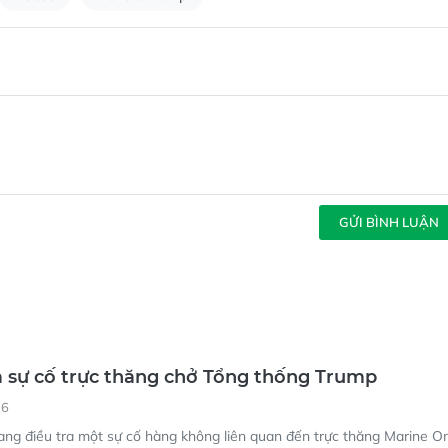
Rabat
Donald Trump
GỬI BÌNH LUẬN
a sự cố trực thăng chở Tổng thống Trump
16
ang điều tra một sự cố hàng không liên quan đến trực thăng Marine O