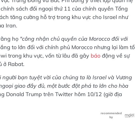
u vực Trung Đông và Bắc Phi đồng ý thiết lập quan hệ
u chính sách đối ngoại thứ 11 của chính quyền Tổng
ch tăng cường hỗ trợ trong khu vực cho Israel như
a Iran.
 rằng họ
"công nhận chủ quyền của Morocco đối với
ắng to lớn đối với chính phủ Morocco nhưng lại làm t
awi trong khu vực, vốn từ lâu đã gây
báo
động về sự
ủ ở Rabat.
 người bạn tuyệt vời của chúng ta là Israel và Vương
ngoại giao đầy đủ, một bước đột phá to lớn cho hòa
ng Donald Trump trên Twitter hôm 10/12 (giờ địa