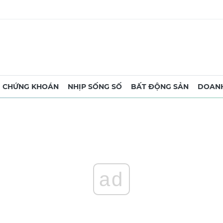
CHỨNG KHOÁN
NHỊP SỐNG SỐ
BẤT ĐỘNG SẢN
DOANH
ad