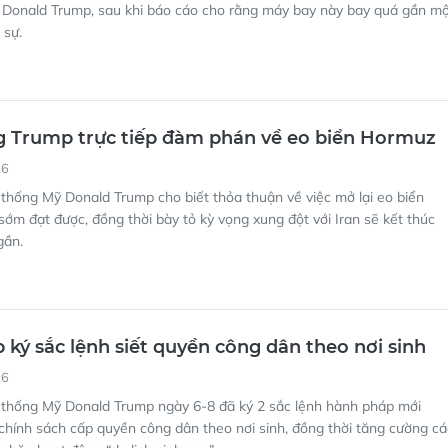
 Donald Trump, sau khi báo cáo cho rằng máy bay này bay quá gần m
 sự.
g Trump trực tiếp đàm phán về eo biển Hormuz
16
thống Mỹ Donald Trump cho biết thỏa thuận về việc mở lại eo biển
ớm đạt được, đồng thời bày tỏ kỳ vọng xung đột với Iran sẽ kết thúc
gần.
ký sắc lệnh siết quyền công dân theo nơi sinh
16
 thống Mỹ Donald Trump ngày 6-8 đã ký 2 sắc lệnh hành pháp mới
chính sách cấp quyền công dân theo nơi sinh, đồng thời tăng cường cá