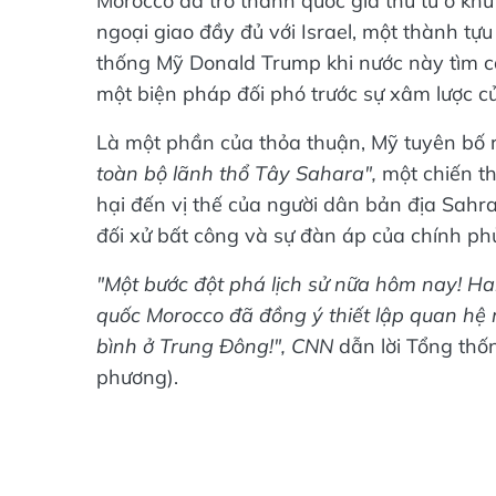
Morocco đã trở thành quốc gia thứ tư ở kh
ngoại giao đầy đủ với Israel, một thành tự
thống Mỹ Donald Trump khi nước này tìm cá
một biện pháp đối phó trước sự xâm lược củ
Là một phần của thỏa thuận, Mỹ tuyên bố
toàn bộ lãnh thổ Tây Sahara",
một chiến th
hại đến vị thế của người dân bản địa Sahr
đối xử bất công và sự đàn áp của chính ph
"Một bước đột phá lịch sử nữa hôm nay! Hai
quốc Morocco đã đồng ý thiết lập quan hệ 
bình ở Trung Đông!",
CNN
dẫn lời Tổng thố
phương).