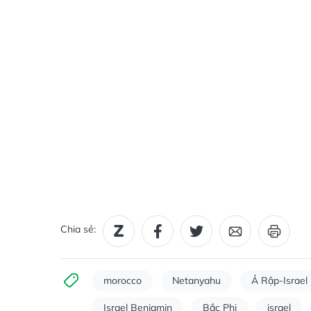
Chia sẻ:
morocco
Netanyahu
Ả Rập-Israel