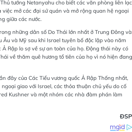
Thủ tướng Netanyahu cho biết các văn phòng liên lạc
là việc mở các đại sứ quán và mở rộng quan hệ ngoại
ng giữa các nước.
trong những dân số Do Thái lớn nhất ở Trung Đông và
u Âu và Mỹ sau khi Israel tuyên bố độc lập vào năm
 Ả Rập lo sợ về sự an toàn của họ. Động thái này có
hái về thăm quê hương tổ tiên của họ vì nó hiện đan
gần đây của Các Tiểu vương quốc Ả Rập Thống nhất,
 ngoại giao với Israel, các thỏa thuận chủ yếu do cố
Jared Kushner và một nhóm các nhà đàm phán làm
ĐSP