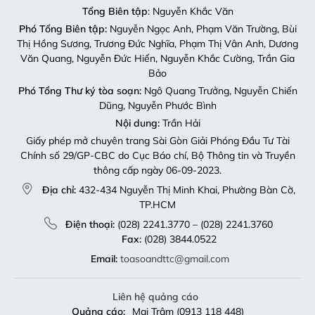
Tổng Biên tập
: Nguyễn Khắc Văn
Phó Tổng Biên tập:
Nguyễn Ngọc Anh, Phạm Văn Trường, Bùi
Thị Hồng Sương, Trương Đức Nghĩa, Phạm Thị Vân Anh, Dương
Văn Quang, Nguyễn Đức Hiển, Nguyễn Khắc Cường, Trần Gia
Bảo
Phó Tổng Thư ký tòa soạn:
Ngô Quang Trưởng, Nguyễn Chiến
Dũng, Nguyễn Phước Bình
Nội dung:
Trần Hải
Giấy phép mở chuyên trang Sài Gòn Giải Phóng Đầu Tư Tài
Chính số 29/GP-CBC do Cục Báo chí, Bộ Thông tin và Truyền
thông cấp ngày 06-09-2023.
Địa chỉ:
432-434 Nguyễn Thị Minh Khai, Phường Bàn Cờ,
TP.HCM
Điện thoại:
(028) 2241.3770 – (028) 2241.3760
Fax:
(028) 3844.0522
Email:
toasoandttc@gmail.com
Liên hệ quảng cáo
Quảng cáo:
Mai Trâm (0913 118 448)