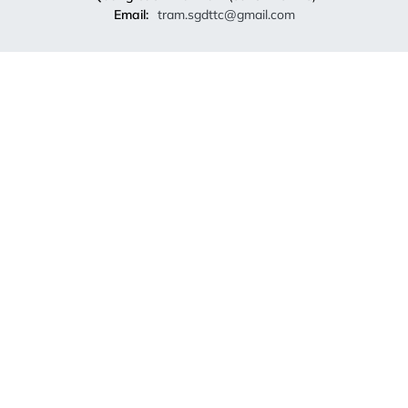
Email:
tram.sgdttc@gmail.com