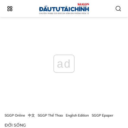
ad
SGGP Online
中文
SGGP Thể Thao
English Edition
SGGP Epaper
ĐỜI SỐNG