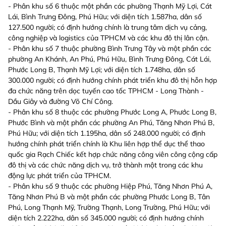
- Phân khu số 6 thuộc một phần các phường Thạnh Mỹ Lợi, Cát
Lái, Bình Trưng Đông, Phú Hữu; với diện tích 1.587ha, dân số
127.500 người; có định hướng chính là trung tâm dịch vụ cảng,
công nghiệp và logistics của TPHCM và các khu đô thị lân cận.
- Phân khu số 7 thuộc phường Bình Trưng Tây và một phần các
phường An Khánh, An Phú, Phú Hữu, Bình Trưng Đông, Cát Lái,
Phước Long B, Thạnh Mỹ Lợi; với diện tích 1.748ha, dân số
300.000 người; có định hướng chính phát triển khu đô thị hỗn hợp
đa chức năng trên dọc tuyến cao tốc TPHCM - Long Thành -
Dầu Giây và đường Võ Chí Công.
- Phân khu số 8 thuộc các phường Phước Long A, Phước Long B,
Phước Bình và một phần các phường An Phú, Tăng Nhơn Phú B,
Phú Hữu; với diện tích 1.195ha, dân số 248.000 người; có định
hướng chính phát triển chính là Khu liên hợp thể dục thể thao
quốc gia Rạch Chiếc kết hợp chức năng công viên công cộng cấp
đô thị và các chức năng dịch vụ, trở thành một trong các khu
động lực phát triển của TPHCM.
- Phân khu số 9 thuộc các phường Hiệp Phú, Tăng Nhơn Phú A,
Tăng Nhơn Phú B và một phần các phường Phước Long B, Tân
Phú, Long Thạnh Mỹ, Trường Thạnh, Long Trường, Phú Hữu; với
diện tích 2.222ha, dân số 345.000 người; có định hướng chính