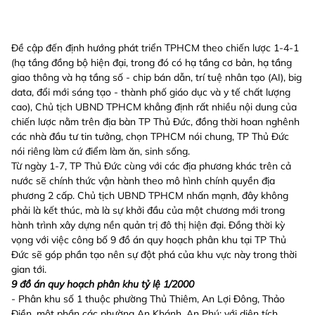
Đề cập đến định hướng phát triển TPHCM theo chiến lược 1-4-1
(hạ tầng đồng bộ hiện đại, trong đó có hạ tầng cơ bản, hạ tầng
giao thông và hạ tầng số - chip bán dẫn, trí tuệ nhân tạo (AI), big
data, đổi mới sáng tạo - thành phố giáo dục và y tế chất lượng
cao), Chủ tịch UBND TPHCM khẳng định rất nhiều nội dung của
chiến lược nằm trên địa bàn TP Thủ Đức, đồng thời hoan nghênh
các nhà đầu tư tin tưởng, chọn TPHCM nói chung, TP Thủ Đức
nói riêng làm cứ điểm làm ăn, sinh sống.
Từ ngày 1-7, TP Thủ Đức cùng với các địa phương khác trên cả
nước sẽ chính thức vận hành theo mô hình chính quyền địa
phương 2 cấp. Chủ tịch UBND TPHCM nhấn mạnh, đây không
phải là kết thúc, mà là sự khởi đầu của một chương mới trong
hành trình xây dựng nền quản trị đô thị hiện đại. Đồng thời kỳ
vọng với việc công bố 9 đồ án quy hoạch phân khu tại TP Thủ
Đức sẽ góp phần tạo nên sự đột phá của khu vực này trong thời
gian tới.
9 đồ án quy hoạch phân khu tỷ lệ 1/2000
- Phân khu số 1 thuộc phường Thủ Thiêm, An Lợi Đông, Thảo
Điền, một phần các phường An Khánh, An Phú; với diện tích