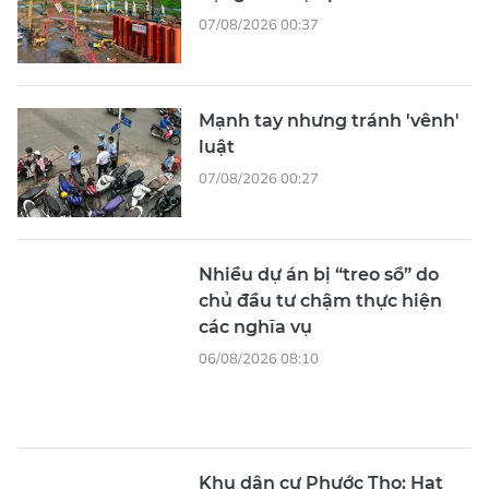
07/08/2026 00:37
Mạnh tay nhưng tránh 'vênh'
luật
07/08/2026 00:27
Nhiều dự án bị “treo sổ” do
chủ đầu tư chậm thực hiện
các nghĩa vụ
06/08/2026 08:10
Khu dân cư Phước Thọ: Hạt
nhân đô thị tri thức tại Vĩnh
Long