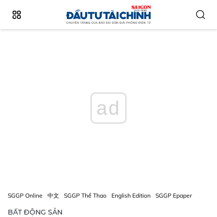
ad
SGGP Online
中文
SGGP Thể Thao
English Edition
SGGP Epaper
BẤT ĐỘNG SẢN