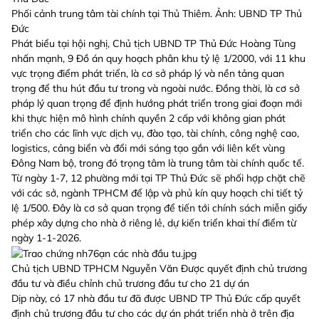
Phối cảnh trung tâm tài chính tại Thủ Thiêm. Ảnh: UBND TP Thủ
Đức
Phát biểu tại hội nghị, Chủ tịch UBND TP Thủ Đức Hoàng Tùng
nhấn mạnh, 9 Đồ án quy hoạch phân khu tỷ lệ 1/2000, với 11 khu
vực trọng điểm phát triển, là cơ sở pháp lý và nền tảng quan
trọng để thu hút đầu tư trong và ngoài nước. Đồng thời, là cơ sở
pháp lý quan trọng để định hướng phát triển trong giai đoạn mới
khi thực hiện mô hình chính quyền 2 cấp với không gian phát
triển cho các lĩnh vực dịch vụ, đào tạo, tài chính, công nghệ cao,
logistics, cảng biển và đổi mới sáng tạo gắn với liên kết vùng
Đông Nam bộ, trong đó trọng tâm là trung tâm tài chính quốc tế.
Từ ngày 1-7, 12 phường mới tại TP Thủ Đức sẽ phối hợp chặt chẽ
với các sở, ngành TPHCM để lập và phủ kín quy hoạch chi tiết tỷ
lệ 1/500. Đây là cơ sở quan trọng để tiến tới chính sách miễn giấy
phép xây dựng cho nhà ở riêng lẻ, dự kiến triển khai thí điểm từ
ngày 1-1-2026.
Chủ tịch UBND TPHCM Nguyễn Văn Được quyết định chủ trương
đầu tư và điều chỉnh chủ trương đầu tư cho 21 dự án
Dịp này, có 17 nhà đầu tư đã được UBND TP Thủ Đức cấp quyết
định chủ trương đầu tư cho các dự án phát triển nhà ở trên địa