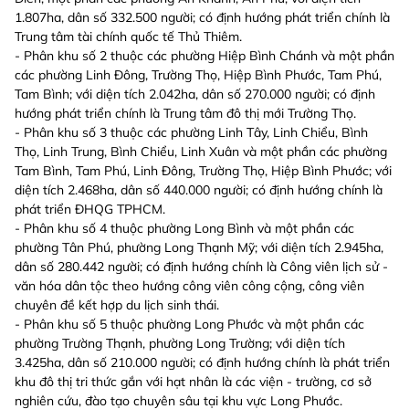
1.807ha, dân số 332.500 người; có định hướng phát triển chính là
Trung tâm tài chính quốc tế Thủ Thiêm.
- Phân khu số 2 thuộc các phường Hiệp Bình Chánh và một phần
các phường Linh Đông, Trường Thọ, Hiệp Bình Phước, Tam Phú,
Tam Bình; với diện tích 2.042ha, dân số 270.000 người; có định
hướng phát triển chính là Trung tâm đô thị mới Trường Thọ.
- Phân khu số 3 thuộc các phường Linh Tây, Linh Chiểu, Bình
Thọ, Linh Trung, Bình Chiểu, Linh Xuân và một phần các phường
Tam Bình, Tam Phú, Linh Đông, Trường Thọ, Hiệp Bình Phước; với
diện tích 2.468ha, dân số 440.000 người; có định hướng chính là
phát triển ĐHQG TPHCM.
- Phân khu số 4 thuộc phường Long Bình và một phần các
phường Tân Phú, phường Long Thạnh Mỹ; với diện tích 2.945ha,
dân số 280.442 người; có định hướng chính là Công viên lịch sử -
văn hóa dân tộc theo hướng công viên công cộng, công viên
chuyên đề kết hợp du lịch sinh thái.
- Phân khu số 5 thuộc phường Long Phước và một phần các
phường Trường Thạnh, phường Long Trường; với diện tích
3.425ha, dân số 210.000 người; có định hướng chính là phát triển
khu đô thị tri thức gắn với hạt nhân là các viện - trường, cơ sở
nghiên cứu, đào tạo chuyên sâu tại khu vực Long Phước.