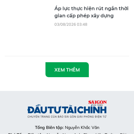
Tổng Biên tập
: Nguyễn Khắc Văn
Phó Tổng Biên tập:
Nguyễn Ngọc Anh, Phạm Văn Trường, Bùi
Thị Hồng Sương, Trương Đức Nghĩa, Phạm Thị Vân Anh, Dương
Văn Quang, Nguyễn Đức Hiển, Nguyễn Khắc Cường, Trần Gia
Bảo
Phó Tổng Thư ký tòa soạn:
Ngô Quang Trưởng, Nguyễn Chiến
Dũng, Nguyễn Phước Bình
Nội dung:
Trần Hải
Giấy phép mở chuyên trang Sài Gòn Giải Phóng Đầu Tư Tài
Chính số 29/GP-CBC do Cục Báo chí, Bộ Thông tin và Truyền
thông cấp ngày 06-09-2023.
Địa chỉ:
432-434 Nguyễn Thị Minh Khai, Phường Bàn Cờ,
TP.HCM
Điện thoại:
(028) 2241.3770 – (028) 2241.3760
Fax:
(028) 3844.0522
Email:
toasoandttc@gmail.com