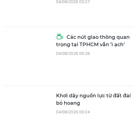
Khơi dậy nguồn lực từ đất đai
bỏ hoang
04/08/2026 00:24
Chủ đầu tư khu đất 2A Khu đô
thị Thủ Thiêm hoàn tất nghĩa
vụ tài chính
03/08/2026 12:49
Đồng Nai thu hồi 1,5ha đất kéo
dài tuyến metro Bến Thành -
Suối Tiên
03/08/2026 09:08