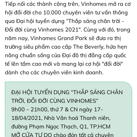
Tiếp nối các thành công trên, Vinhomes mở ra cơ
hội đổi đời cho 10.000 chuyên viên tư vấn thông
qua Đại hội tuyển dụng “Thắp sáng chân trời -
Đổi đời cùng Vinhomes 2021". Cùng với đó, trong
năm nay, Vinhomes Grand Park sẽ đưa ra thị
trường siêu phẩm cao cấp The Beverly, hứa hẹn
nâng chuẩn sống của Đại đô thị đẳng cấp quốc
tế lên tầm cao mới và mang lại cơ hội "đổi đời"
dành cho các chuyên viên kinh doanh.
ĐẠI HỘI TUYỂN DỤNG “THẮP SÁNG CHÂN
TRỜI, ĐỔI ĐỜI CÙNG VINHOMES”
9h00 – 21h00, thứ 7 & CN ngày 17-
18/04/2021, Nhà Văn hoá Thanh niên,
đường Phạm Ngọc Thạch, Q1, TP.HCM
MỞ CỬA TỰ DO chào đón tất cả chuyên