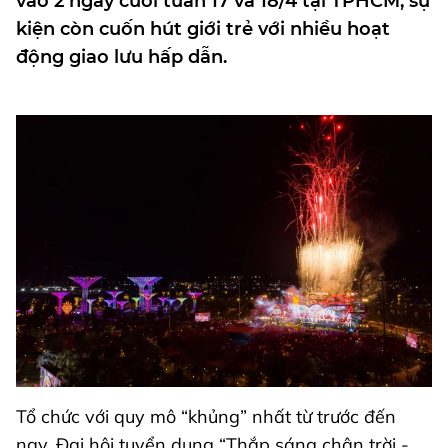
vào 2 ngày cuối tuần 17 và 18/4 tại TPHCM, sự
kiện còn cuốn hút giới trẻ với nhiều hoạt
động giao lưu hấp dẫn.
Tổ chức với quy mô “khủng” nhất từ trước đến
nay, Đại hội tuyển dụng “Thắp sáng chân trời -