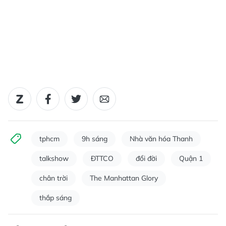
tphcm
9h sáng
Nhà văn hóa Thanh
talkshow
ĐTTCO
đổi đời
Quận 1
chân trời
The Manhattan Glory
thắp sáng