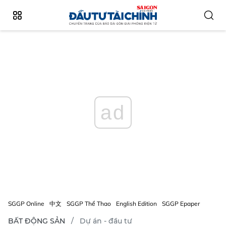
ad
SGGP Online
中文
SGGP Thể Thao
English Edition
SGGP Epaper
BẤT ĐỘNG SẢN
Dự án - đầu tư