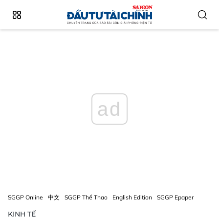
ad
SGGP Online
中文
SGGP Thể Thao
English Edition
SGGP Epaper
KINH TẾ