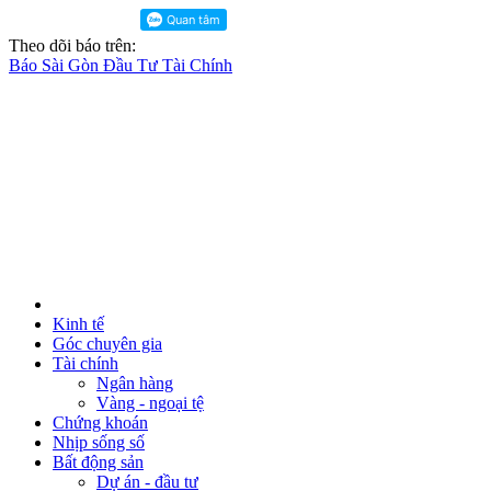
Theo dõi báo trên:
Báo Sài Gòn Đầu Tư Tài Chính
Kinh tế
Góc chuyên gia
Tài chính
Ngân hàng
Vàng - ngoại tệ
Chứng khoán
Nhịp sống số
Bất động sản
Dự án - đầu tư