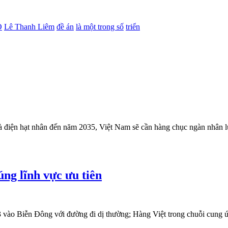
O
Lê Thanh Liêm
đề án
là một trong số
triển
 điện hạt nhân đến năm 2035, Việt Nam sẽ cần hàng chục ngàn nhân lực
g lĩnh vực ưu tiên
 vào Biễn Đông với đường đi dị thường; Hàng Việt trong chuỗi cung ứng