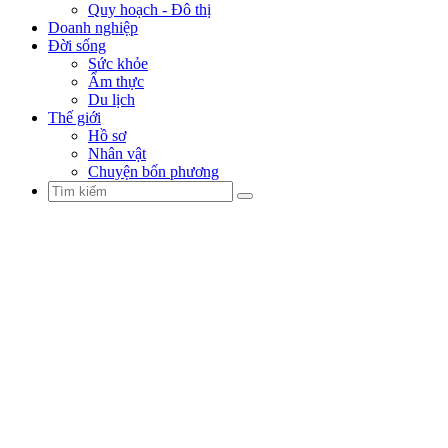
Quy hoạch - Đô thị
Doanh nghiệp
Đời sống
Sức khỏe
Ẩm thực
Du lịch
Thế giới
Hồ sơ
Nhân vật
Chuyện bốn phương