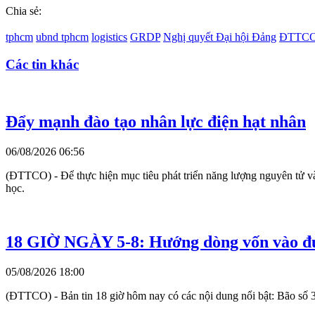
Chia sẻ:
tphcm
ubnd tphcm
logistics
GRDP
Nghị quyết Đại hội Đảng
ĐTTC
Các tin khác
Đẩy mạnh đào tạo nhân lực điện hạt nhân
06/08/2026 06:56
(ĐTTCO) - Để thực hiện mục tiêu phát triển năng lượng nguyên tử và
học.
18 GIỜ NGÀY 5-8: Hướng dòng vốn vào đún
05/08/2026 18:00
(ĐTTCO) - Bản tin 18 giờ hôm nay có các nội dung nổi bật: Bão số 3