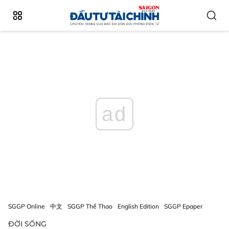
ad
SGGP Online
中文
SGGP Thể Thao
English Edition
SGGP Epaper
ĐỜI SỐNG