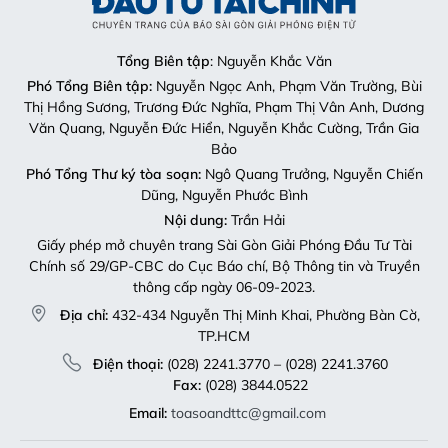
Tổng Biên tập
: Nguyễn Khắc Văn
Phó Tổng Biên tập:
Nguyễn Ngọc Anh, Phạm Văn Trường, Bùi
Thị Hồng Sương, Trương Đức Nghĩa, Phạm Thị Vân Anh, Dương
Văn Quang, Nguyễn Đức Hiển, Nguyễn Khắc Cường, Trần Gia
Bảo
Phó Tổng Thư ký tòa soạn:
Ngô Quang Trưởng, Nguyễn Chiến
Dũng, Nguyễn Phước Bình
Nội dung:
Trần Hải
Giấy phép mở chuyên trang Sài Gòn Giải Phóng Đầu Tư Tài
Chính số 29/GP-CBC do Cục Báo chí, Bộ Thông tin và Truyền
thông cấp ngày 06-09-2023.
Địa chỉ:
432-434 Nguyễn Thị Minh Khai, Phường Bàn Cờ,
TP.HCM
Điện thoại:
(028) 2241.3770 – (028) 2241.3760
Fax:
(028) 3844.0522
Email:
toasoandttc@gmail.com