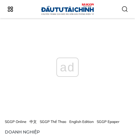
ad
SGGP Online
中文
SGGP Thể Thao
English Edition
SGGP Epaper
DOANH NGHIỆP