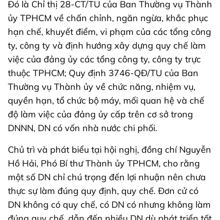
Đó là Chỉ thị 28-CT/TU của Ban Thường vụ Thành
ủy TPHCM về chấn chỉnh, ngăn ngừa, khắc phục
hạn chế, khuyết điểm, vi phạm của các tổng công
ty, công ty và định hướng xây dựng quy chế làm
việc của đảng ủy các tổng công ty, công ty trực
thuộc TPHCM; Quy định 3746-QĐ/TU của Ban
Thường vụ Thành ủy về chức năng, nhiệm vụ,
quyền hạn, tổ chức bộ máy, mối quan hệ và chế
độ làm việc của đảng ủy cấp trên cơ sở trong
DNNN, DN có vốn nhà nước chi phối.
Chủ trì và phát biểu tại hội nghị, đồng chí Nguyễn
Hồ Hải, Phó Bí thư Thành ủy TPHCM, cho rằng
một số DN chỉ chú trọng đến lợi nhuận nên chưa
thực sự làm đúng quy định, quy chế. Đơn cử có
DN không có quy chế, có DN có nhưng không làm
đúng quy chế, dẫn đến nhiều DN dù phát triển tốt