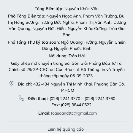
Tổng Biên tập
: Nguyễn Khắc Văn
Phó Tổng Biên tập:
Nguyễn Ngọc Anh, Phạm Văn Trường, Bùi
Thị Hồng Sương, Trương Đức Nghĩa, Phạm Thị Vân Anh, Dương
Văn Quang, Nguyễn Đức Hiển, Nguyễn Khắc Cường, Trần Gia
Bảo
Phó Tổng Thư ký tòa soạn:
Ngô Quang Trưởng, Nguyễn Chiến
Dũng, Nguyễn Phước Bình
Nội dung:
Trần Hải
Giấy phép mở chuyên trang Sài Gòn Giải Phóng Đầu Tư Tài
Chính số 29/GP-CBC do Cục Báo chí, Bộ Thông tin và Truyền
thông cấp ngày 06-09-2023.
Địa chỉ:
432-434 Nguyễn Thị Minh Khai, Phường Bàn Cờ,
TP.HCM
Điện thoại:
(028) 2241.3770 – (028) 2241.3760
Fax:
(028) 3844.0522
Email:
toasoandttc@gmail.com
Liên hệ quảng cáo