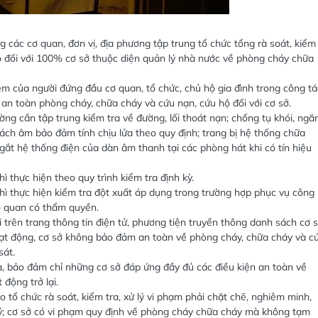
ác cơ quan, đơn vị, địa phương tập trung tổ chức tổng rà soát, kiểm
ộ đối với 100% cơ sở thuộc diện quản lý nhà nước về phòng cháy chữa
iệm của người đứng đầu cơ quan, tổ chức, chủ hộ gia đình trong công tá
 an toàn phòng cháy, chữa cháy và cứu nạn, cứu hộ đối với cơ sở.
ường cần tập trung kiểm tra về đường, lối thoát nạn; chống tụ khói, ngă
t, cách âm bảo đảm tính chịu lửa theo quy định; trang bị hệ thống chữa
ngắt hệ thống điện của dàn âm thanh tại các phòng hát khi có tín hiệu
ì thực hiện theo quy trình kiểm tra định kỳ.
thì thực hiện kiểm tra đột xuất áp dụng trong trường hợp phục vụ công
cơ quan có thẩm quyền.
trên trang thông tin điện tử, phương tiện truyền thông danh sách cơ 
hoạt động, cơ sở không bảo đảm an toàn về phòng cháy, chữa cháy và c
sát.
a, bảo đảm chỉ những cơ sở đáp ứng đầy đủ các điều kiện an toàn về
động trở lại.
ổ chức rà soát, kiểm tra, xử lý vi phạm phải chặt chẽ, nghiêm minh,