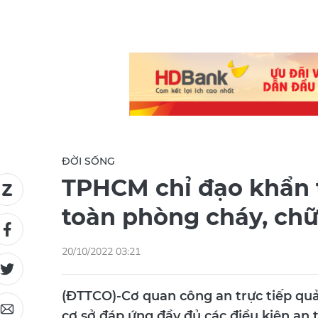
ĐỜI SỐNG
TPHCM chỉ đạo khẩn t
toàn phòng cháy, ch
20/10/2022 03:21
(ĐTTCO)-Cơ quan công an trực tiếp quả