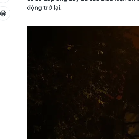
cơ sở đáp ứng đầy đủ các điều kiện an
động trở lại.