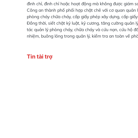
triệt để, không để sót lọt cơ sở không được kiểm tra, x
đình chỉ, đình chỉ hoặc hoạt động mà không được giám sá
Công an thành phố phối hợp chặt chẽ với cơ quan quản l
phòng cháy chữa cháy, cấp giấy phép xây dựng, cấp giấy 
Đồng thời, siết chặt kỷ luật, kỷ cương, tăng cường quản l
tác quản lý phòng cháy, chữa cháy và cứu nạn, cứu hộ đối 
nhiệm, buông lỏng trong quản lý, kiểm tra an toàn về phò