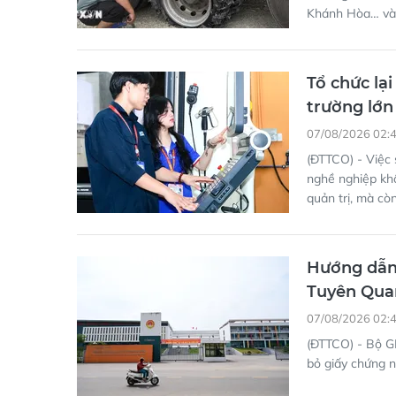
khoảng 70 ôtô b
Khánh Hòa… vào
Tổ chức lạ
trường lớ
07/08/2026 02:
(ĐTTCO) - Việc 
nghề nghiệp khô
quản trị, mà cò
Hướng dẫn 
Tuyên Qua
07/08/2026 02:
(ĐTTCO) - Bộ G
bỏ giấy chứng n