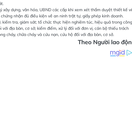
ử lý; cơ sở có vi phạm quy định về phòng cháy chữa cháy mà không tạm
t.
ý xây dựng, văn hóa, UBND các cấp khi xem xét thẩm duyệt thiết kế v
chứng nhận đủ điều kiện về an ninh trật tự, giấy phép kinh doanh.
ý, kiểm tra, giám sát; tổ chức thực hiện nghiêm túc, hiệu quả trong côn
với địa bàn, cơ sở; kiểm điểm, xử lý đối với đơn vị, cán bộ thiếu trách
ng cháy, chữa cháy và cứu nạn, cứu hộ đối với địa bàn, cơ sở.
Theo Người lao độ