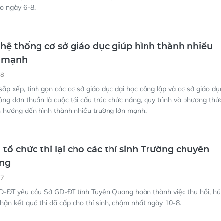
ị thủng lốp trên cao tốc Bắc-Nam qua địa bàn tỉnh Đắk Lắk, Gia Lai,
 ngày 6-8.
i hệ thống cơ sở giáo dục giúp hình thành nhiều
n mạnh
48
sắp xếp, tinh gọn các cơ sở giáo dục đại học công lập và cơ sở giáo dụ
ng đơn thuần là cuộc tái cấu trúc chức năng, quy trình và phương thứ
n hướng đến hình thành nhiều trường lớn mạnh.
tổ chức thi lại cho các thí sinh Trường chuyên
ng
47
D-ĐT yêu cầu Sở GD-ĐT tỉnh Tuyên Quang hoàn thành việc thu hồi, hủ
hận kết quả thi đã cấp cho thí sinh, chậm nhất ngày 10-8.