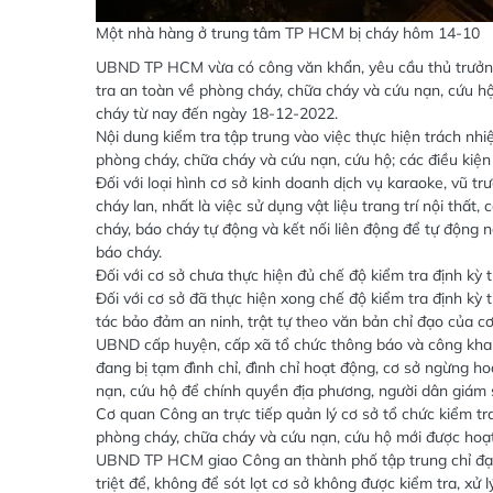
Một nhà hàng ở trung tâm TP HCM bị cháy hôm 14-10
UBND TP HCM vừa có công văn khẩn, yêu cầu thủ trưởng c
tra an toàn về phòng cháy, chữa cháy và cứu nạn, cứu h
cháy từ nay đến ngày 18-12-2022.
Nội dung kiểm tra tập trung vào việc thực hiện trách nh
phòng cháy, chữa cháy và cứu nạn, cứu hộ; các điều kiện
Đối với loại hình cơ sở kinh doanh dịch vụ karaoke, vũ tr
cháy lan, nhất là việc sử dụng vật liệu trang trí nội thấ
cháy, báo cháy tự động và kết nối liên động để tự động 
báo cháy.
Đối với cơ sở chưa thực hiện đủ chế độ kiểm tra định kỳ th
Đối với cơ sở đã thực hiện xong chế độ kiểm tra định kỳ 
tác bảo đảm an ninh, trật tự theo văn bản chỉ đạo của 
UBND cấp huyện, cấp xã tổ chức thông báo và công khai 
đang bị tạm đình chỉ, đình chỉ hoạt động, cơ sở ngừng 
nạn, cứu hộ để chính quyền địa phương, người dân giám 
Cơ quan Công an trực tiếp quản lý cơ sở tổ chức kiểm tr
phòng cháy, chữa cháy và cứu nạn, cứu hộ mới được hoạt 
UBND TP HCM giao Công an thành phố tập trung chỉ đạo t