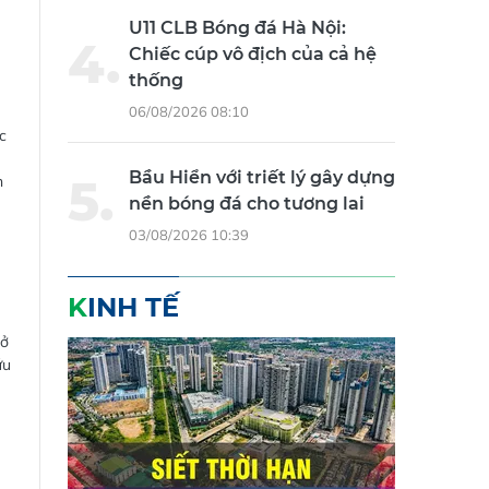
U11 CLB Bóng đá Hà Nội:
Chiếc cúp vô địch của cả hệ
thống
06/08/2026 08:10
c
Bầu Hiển với triết lý gây dựng
n
nền bóng đá cho tương lai
03/08/2026 10:39
KINH TẾ
sở
ứu