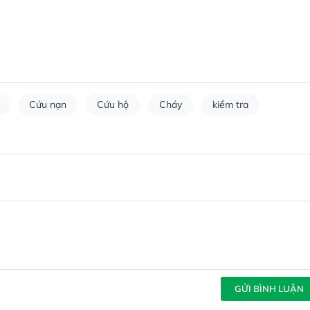
Cứu nạn
Cứu hộ
Cháy
kiểm tra
GỬI BÌNH LUẬN