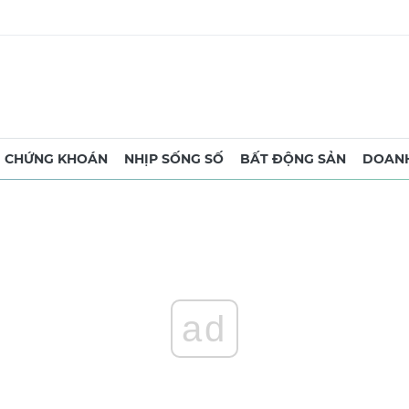
CHỨNG KHOÁN
NHỊP SỐNG SỐ
BẤT ĐỘNG SẢN
DOANH
ad