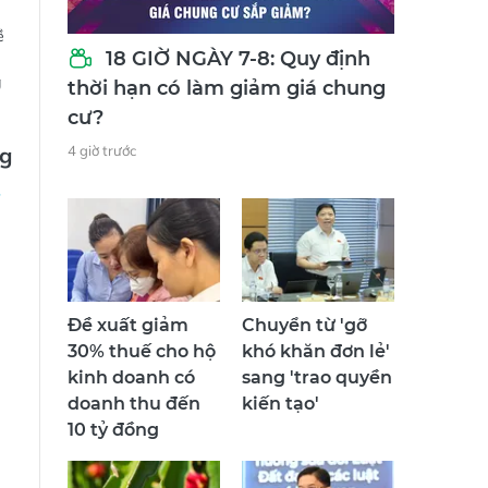
ề
18 GIỜ NGÀY 7-8: Quy định
g
thời hạn có làm giảm giá chung
cư?
ng
4 giờ trước
Đề xuất giảm
Chuyển từ 'gỡ
30% thuế cho hộ
khó khăn đơn lẻ'
kinh doanh có
sang 'trao quyền
doanh thu đến
kiến tạo'
10 tỷ đồng