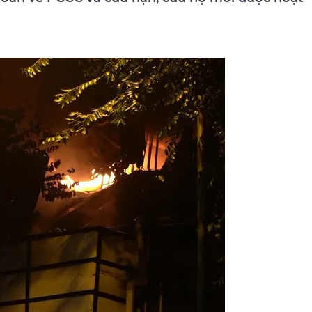
 toàn về PCCC và cứu nạn, cứu hộ mới được hoạt