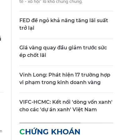
tế - xã hội” là khá chung chung.
FED để ngỏ khả năng tăng lãi suất
trở lại
ũ
Giá vàng quay đầu giảm trước sức
ép chốt lãi
Vĩnh Long: Phát hiện 17 trường hợp
vi phạm trong kinh doanh vàng
VIFC-HCMC: Kết nối 'dòng vốn xanh'
cho các 'dự án xanh' Việt Nam
CHỨNG KHOÁN
ến