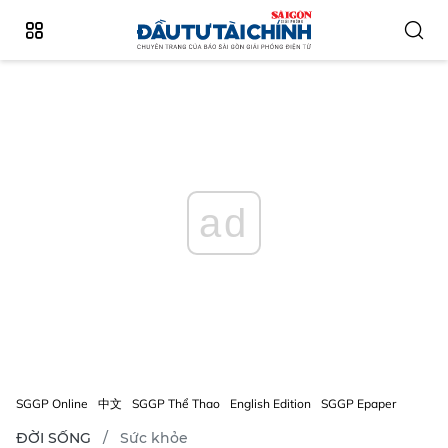
ad
SGGP Online
中文
SGGP Thể Thao
English Edition
SGGP Epaper
ĐỜI SỐNG
Sức khỏe