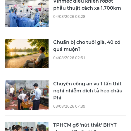
Vinmec điều khiển robot
phẫu thuật cách xa 1.700km
04/08/2026 03:28
Chuẩn bị cho tuổi già, 40 có
quá muộn?
04/08/2026 02:51
Chuyển công an vụ 1 tấn thịt
nghi nhiễm dịch tả heo châu
Phi
03/08/2026 07:39
TPHCM gỡ 'nút thắt' BHYT