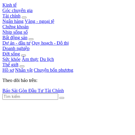
Kinh tế
Góc chuyên gia
Tài chính
Ngân hàng
Vàng - ngoại tệ
Chứng khoán
Nhịp sống số
Bất động sản
Dự án - đầu tư
Quy hoạch - Đô thị
Doanh nghiệp
Đời sống
Sức khỏe
Ẩm thực
Du lịch
Thế giới
Hồ sơ
Nhân vật
Chuyện bốn phương
Theo dõi báo trên:
Báo Sài Gòn Đầu Tư Tài Chính