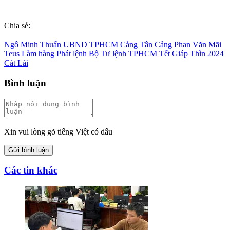
Chia sẻ:
Ngô Minh Thuấn
UBND TPHCM
Cảng Tân Cảng
Phan Văn Mãi
Teus
Làm hàng
Phát lệnh
Bộ Tư lệnh TPHCM
Tết Giáp Thìn 2024
Cát Lái
Bình luận
Xin vui lòng gõ tiếng Việt có dấu
Gửi bình luận
Các tin khác