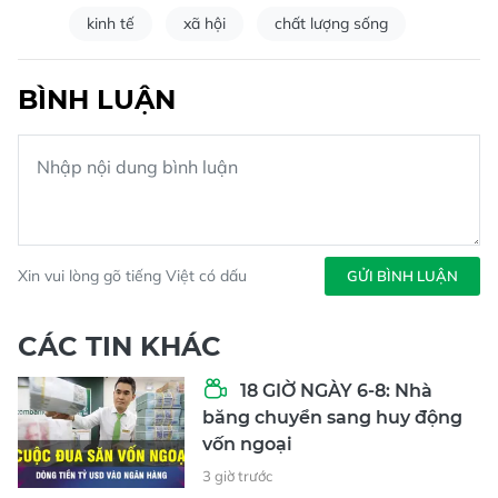
kinh tế
xã hội
chất lượng sống
BÌNH LUẬN
Xin vui lòng gõ tiếng Việt có dấu
GỬI BÌNH LUẬN
CÁC TIN KHÁC
18 GIỜ NGÀY 6-8: Nhà
băng chuyển sang huy động
vốn ngoại
3 giờ trước