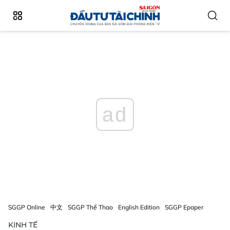
ad
SGGP Online
中文
SGGP Thể Thao
English Edition
SGGP Epaper
KINH TẾ