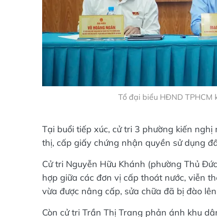
Tổ đại biểu HĐND TPHCM khóa
Tại buổi tiếp xúc, cử tri 3 phường kiến ngh
thị, cấp giấy chứng nhận quyền sử dụng đất
Cử tri Nguyễn Hữu Khánh (phường Thủ Đứ
hợp giữa các đơn vị cấp thoát nước, viễn 
vừa được nâng cấp, sửa chữa đã bị đào lên
Còn cử tri Trần Thị Trang phản ánh khu d