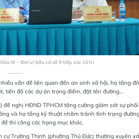
 XI – đơn vị bầu cử số 9 tiếp xúc cử tri
ị nhiều vấn đề liên quan đến an sinh xã hội, hạ tầng đô
, tiến độ các dự án trọng điểm, đặt tên đường...
c) đề nghị HĐND TPHCM tăng cường giám sát sự phối
thông và hạ tầng kỹ thuật nhằm tránh tình trạng đườn
 để thi công các hạng mục khác.
ân cư Trường Thịnh (phường Thủ Đức) thường xuyên x