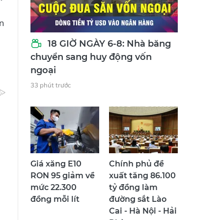
ân
18 GIỜ NGÀY 6-8: Nhà băng
chuyển sang huy động vốn
ngoại
33 phút trước
Giá xăng E10
Chính phủ đề
RON 95 giảm về
xuất tăng 86.100
mức 22.300
tỷ đồng làm
đồng mỗi lít
đường sắt Lào
Cai - Hà Nội - Hải