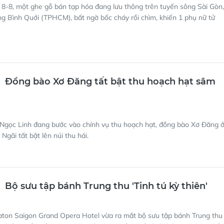
8-8, một ghe gỗ bán tạp hóa đang lưu thông trên tuyến sông Sài Gòn,
 Bình Quới (TPHCM), bất ngờ bốc cháy rồi chìm, khiến 1 phụ nữ tử
Đồng bào Xơ Đăng tất bật thu hoạch hạt sâm
Ngọc Linh đang bước vào chính vụ thu hoạch hạt, đồng bào Xơ Đăng 
Ngãi tất bật lên núi thu hái.
Bộ sưu tập bánh Trung thu 'Tinh tú kỳ thiên'
aton Saigon Grand Opera Hotel vừa ra mắt bộ sưu tập bánh Trung thu