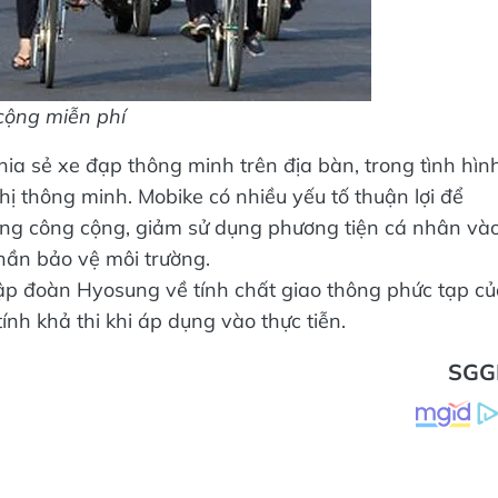
cộng miễn phí
a sẻ xe đạp thông minh trên địa bàn, trong tình hìn
ị thông minh. Mobike có nhiều yếu tố thuận lợi để
thông công cộng, giảm sử dụng phương tiện cá nhân và
hần bảo vệ môi trường.
ập đoàn Hyosung về tính chất giao thông phức tạp c
h khả thi khi áp dụng vào thực tiễn.
SGG