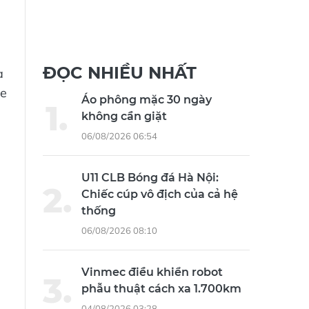
ĐỌC NHIỀU NHẤT
à
xe
Áo phông mặc 30 ngày
không cần giặt
06/08/2026 06:54
U11 CLB Bóng đá Hà Nội:
Chiếc cúp vô địch của cả hệ
thống
06/08/2026 08:10
Vinmec điều khiển robot
phẫu thuật cách xa 1.700km
04/08/2026 03:28