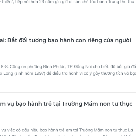
ỳ thiên", tiếp nối hơn 23 năm gìn giữ di sản chế tác bánh Trung thu thủ
i: Bắt đối tượng bạo hành con riêng của người
8-8, Công an phường Bình Phước, TP Đồng Nai cho biết, đã bắt giữ đố
 Long (sinh năm 1997) để điều tra hành vi cố ý gây thương tích và bạ
êm vụ bạo hành trẻ tại Trường Mầm non tư thục
 vụ việc có dấu hiệu bạo hành trẻ em tại Trường Mầm non tư thục Lá