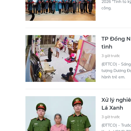
2026 "Tinh tú k
công.
TP Đồng Na
tình
3 giờ trước
(ĐTTCO) - Sáng 
tượng Dương Đại
hành trẻ em.
Xử lý nghi
Lá Xanh
3 giờ trước
(ĐTTCO) - Trước