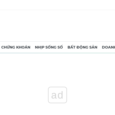
CHỨNG KHOÁN
NHỊP SỐNG SỐ
BẤT ĐỘNG SẢN
DOANH
ad