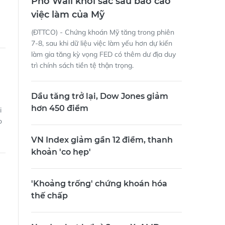
Phố Wall khởi sắc sau báo cáo
việc làm của Mỹ
(ĐTTCO) - Chứng khoán Mỹ tăng trong phiên
7-8, sau khi dữ liệu việc làm yếu hơn dự kiến
làm gia tăng kỳ vọng FED có thêm dư địa duy
trì chính sách tiền tệ thận trọng.
Dầu tăng trở lại, Dow Jones giảm
hơn 450 điểm
i
o
VN Index giảm gần 12 điểm, thanh
khoản 'co hẹp'
'Khoảng trống' chứng khoán hóa
thế chấp