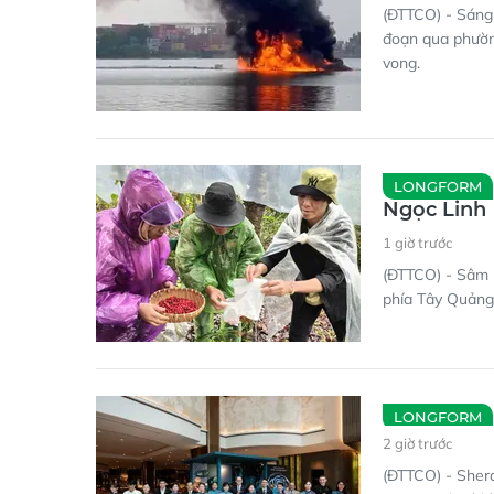
(ĐTTCO) - Sáng 
đoạn qua phường
vong.
LONGFORM
Ngọc Linh
1 giờ trước
(ĐTTCO) - Sâm 
phía Tây Quảng 
LONGFORM
2 giờ trước
(ĐTTCO) - Sher