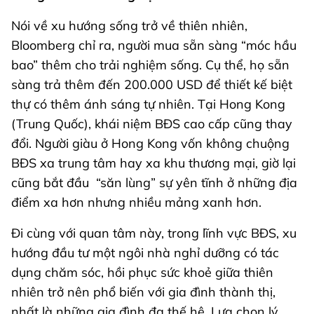
Nói về xu hướng sống trở về thiên nhiên,
Bloomberg chỉ ra, người mua sẵn sàng “móc hầu
bao” thêm cho trải nghiệm sống. Cụ thể, họ sẵn
sàng trả thêm đến 200.000 USD để thiết kế biệt
thự có thêm ánh sáng tự nhiên. Tại Hong Kong
(Trung Quốc), khái niệm BĐS cao cấp cũng thay
đổi. Người giàu ở Hong Kong vốn không chuộng
BĐS xa trung tâm hay xa khu thương mại, giờ lại
cũng bắt đầu “săn lùng” sự yên tĩnh ở những địa
điểm xa hơn nhưng nhiều mảng xanh hơn.
Đi cùng với quan tâm này, trong lĩnh vực BĐS, xu
hướng đầu tư một ngôi nhà nghỉ dưỡng có tác
dụng chăm sóc, hồi phục sức khoẻ giữa thiên
nhiên trở nên phổ biến với gia đình thành thị,
nhất là những gia đình đa thế hệ. Lựa chọn lý