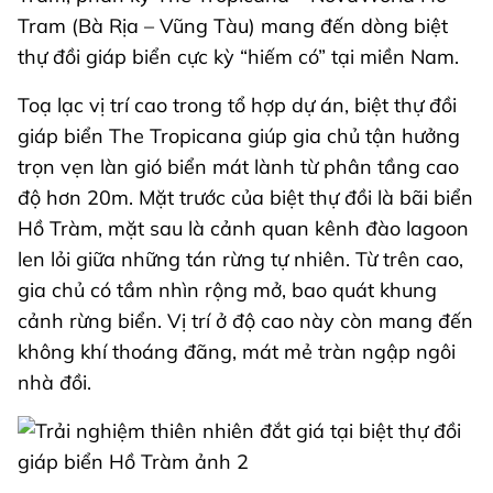
Tram (Bà Rịa – Vũng Tàu) mang đến dòng biệt
thự đồi giáp biển cực kỳ “hiếm có” tại miền Nam.
Toạ lạc vị trí cao trong tổ hợp dự án, biệt thự đồi
giáp biển The Tropicana giúp gia chủ tận hưởng
trọn vẹn làn gió biển mát lành từ phân tầng cao
độ hơn 20m. Mặt trước của biệt thự đồi là bãi biển
Hồ Tràm, mặt sau là cảnh quan kênh đào lagoon
len lỏi giữa những tán rừng tự nhiên. Từ trên cao,
gia chủ có tầm nhìn rộng mở, bao quát khung
cảnh rừng biển. Vị trí ở độ cao này còn mang đến
không khí thoáng đãng, mát mẻ tràn ngập ngôi
nhà đồi.