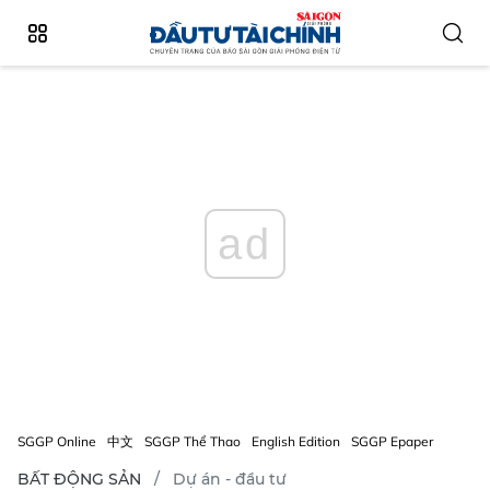
ad
SGGP Online
中文
SGGP Thể Thao
English Edition
SGGP Epaper
BẤT ĐỘNG SẢN
Dự án - đầu tư