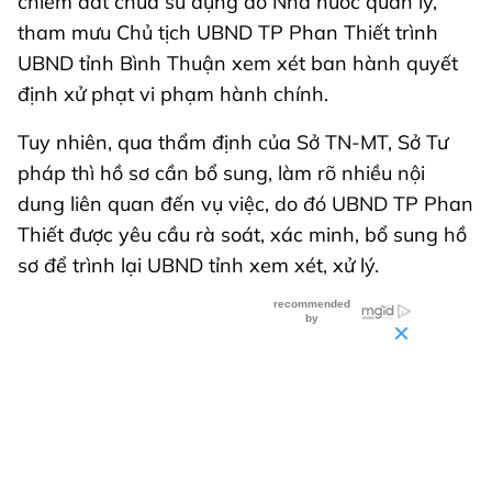
chiếm đất chưa sử dụng do Nhà nước quản lý,
tham mưu Chủ tịch UBND TP Phan Thiết trình
UBND tỉnh Bình Thuận xem xét ban hành quyết
định xử phạt vi phạm hành chính.
Tuy nhiên, qua thẩm định của Sở TN-MT, Sở Tư
pháp thì hồ sơ cần bổ sung, làm rõ nhiều nội
dung liên quan đến vụ việc, do đó UBND TP Phan
Thiết được yêu cầu rà soát, xác minh, bổ sung hồ
sơ để trình lại UBND tỉnh xem xét, xử lý.