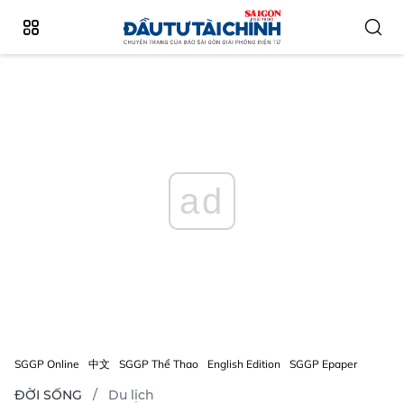
ad
SGGP Online
中文
SGGP Thể Thao
English Edition
SGGP Epaper
ĐỜI SỐNG
Du lịch