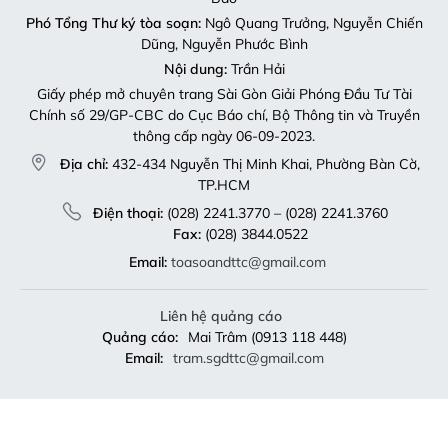
Phó Tổng Thư ký tòa soạn:
Ngô Quang Trưởng, Nguyễn Chiến
Dũng, Nguyễn Phước Bình
Nội dung:
Trần Hải
Giấy phép mở chuyên trang Sài Gòn Giải Phóng Đầu Tư Tài
Chính số 29/GP-CBC do Cục Báo chí, Bộ Thông tin và Truyền
thông cấp ngày 06-09-2023.
Địa chỉ:
432-434 Nguyễn Thị Minh Khai, Phường Bàn Cờ,
TP.HCM
Điện thoại:
(028) 2241.3770 – (028) 2241.3760
Fax:
(028) 3844.0522
Email:
toasoandttc@gmail.com
Liên hệ quảng cáo
Quảng cáo:
Mai Trâm (0913 118 448)
Email:
tram.sgdttc@gmail.com