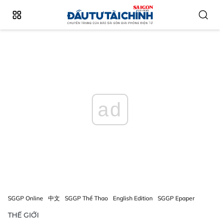
ad
SGGP Online
中文
SGGP Thể Thao
English Edition
SGGP Epaper
THẾ GIỚI