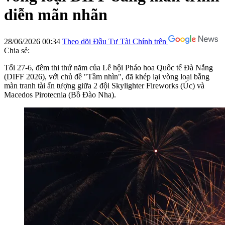
diễn mãn nhãn
28/06/2026 00:34
Theo dõi Đầu Tư Tài Chính trên
Chia sẻ:
Tối 27-6, đêm thi thứ năm của Lễ hội Pháo hoa Quốc tế Đà Nẵng
(DIFF 2026), với chủ đề "Tầm nhìn", đã khép lại vòng loại bằng
màn tranh tài ấn tượng giữa 2 đội Skylighter Fireworks (Úc) và
Macedos Pirotecnia (Bồ Đào Nha).