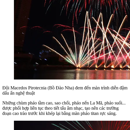
Đội Macedos Pirotecnia (Bồ Đào Nha) đem đến màn trình diễn đậm
dấu ấn nghệ thuật
Những chùm pháo tầm cao, sao chổi, pháo nến La Mã, pháo suối...
được phối hợp liên tục theo tiết tấu âm nhạc, tạo nên các trường
đoạn cao trào trước khi khép lại bằng màn pháo titan rực sáng.