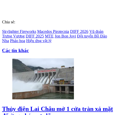
Chia sẻ:
Skylighter Fireworks
Macedos Pirotecnia
DIFF 2026
Vũ đoàn
Trưng Vương
DIFF 2025
MTE
Jon Bon Jovi
Đội tuyển Bồ Đào
Nha
Pháo hoa
Hiệu ứng vật lý
Các tin khác
Thủy điện Lai Châu mở 1 cửa tràn xả mặt