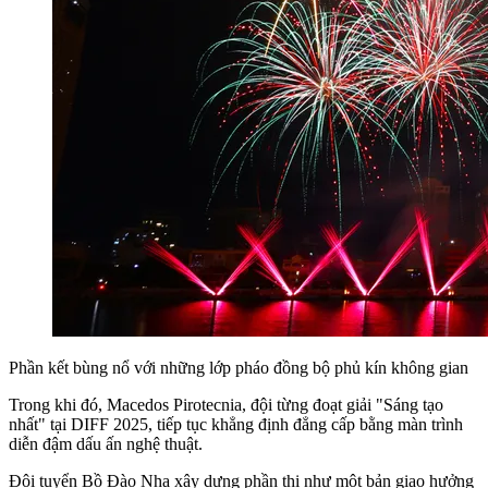
Phần kết bùng nổ với những lớp pháo đồng bộ phủ kín không gian
Trong khi đó, Macedos Pirotecnia, đội từng đoạt giải "Sáng tạo
nhất" tại DIFF 2025, tiếp tục khẳng định đẳng cấp bằng màn trình
diễn đậm dấu ấn nghệ thuật.
Đội tuyển Bồ Đào Nha xây dựng phần thi như một bản giao hưởng