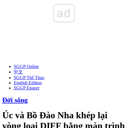
ad
SGGP Online
中文
SGGP Thể Thao
English Edition
SGGP Epaper
Đời sống
Úc và Bồ Đào Nha khép lại
vòng loại DIFF bằng màn trình