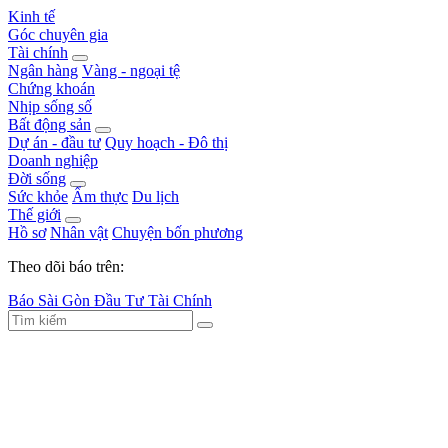
Kinh tế
Góc chuyên gia
Tài chính
Ngân hàng
Vàng - ngoại tệ
Chứng khoán
Nhịp sống số
Bất động sản
Dự án - đầu tư
Quy hoạch - Đô thị
Doanh nghiệp
Đời sống
Sức khỏe
Ẩm thực
Du lịch
Thế giới
Hồ sơ
Nhân vật
Chuyện bốn phương
Theo dõi báo trên:
Báo Sài Gòn Đầu Tư Tài Chính