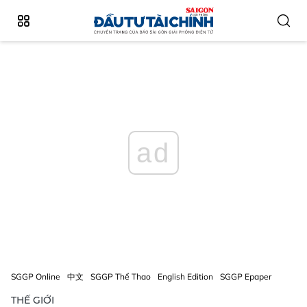
ad
SGGP Online
中文
SGGP Thể Thao
English Edition
SGGP Epaper
THẾ GIỚI